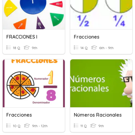
FRACCIONES I
Fracciones
18 Q
9th
14 Q
6th - 9th
Fracciones
Números Racionales
10 Q
9th - 12th
11 Q
9th