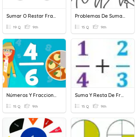
Sumar O Restar Fraccions Amb Denominador Diferent
Problemas De Suma Y Resta De Fracciones
19 Q
9th
15 Q
9th
Números Y Fracciones_Parte_1
Suma Y Resta De Fracciones Con Distinto Denominador
15 Q
9th
15 Q
9th