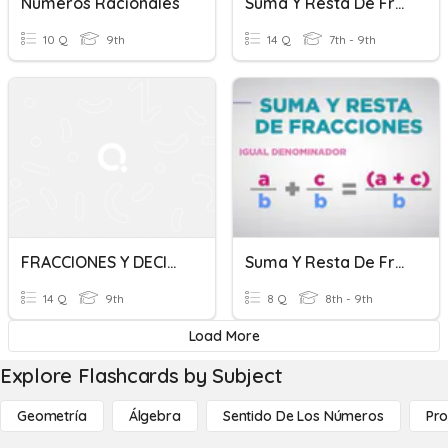
Numeros Racionales
Suma Y Resta De Fracciones Algebraicas
10 Q
9th
14 Q
7th - 9th
FRACCIONES Y DECIMALES 3º ESO
Suma Y Resta De Fracciones
14 Q
9th
8 Q
8th - 9th
Load More
Explore Flashcards by Subject
Geometría
Álgebra
Sentido De Los Números
Pro