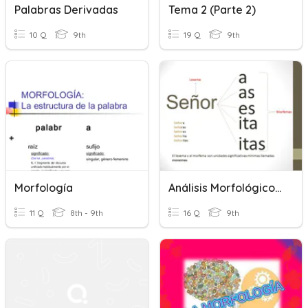
Palabras Derivadas
Tema 2 (parte 2)
10 Q
9th
19 Q
9th
Morfología
Análisis Morfológico Quiz
11 Q
8th - 9th
16 Q
9th