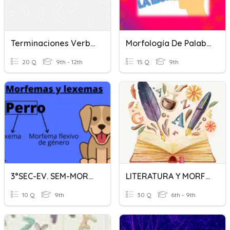
Terminaciones Verbales AR/ER/IR
Morfología De Palabras 3ro.
20 Q
9th - 12th
15 Q
9th
3°SEC-EV. SEM-MORFOLOGÍA I
LITERATURA Y MORFOLOGÍA
10 Q
9th
30 Q
6th - 9th