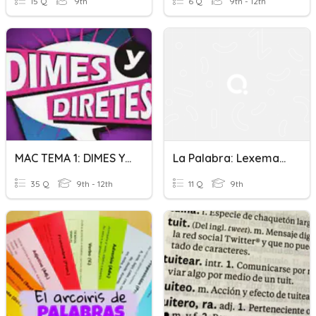
15 Q
9th
6 Q
9th - 12th
MAC TEMA 1: DIMES Y DIRETES
La Palabra: Lexemas Y Morfemas
35 Q
9th - 12th
11 Q
9th