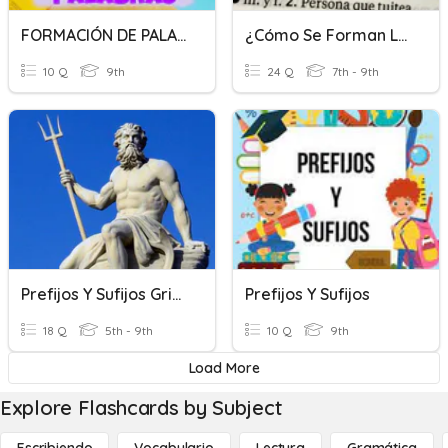
FORMACIÓN DE PALABRAS I-SCJ-
¿Cómo Se Forman Las Palabras?
10 Q
9th
24 Q
7th - 9th
Prefijos Y Sufijos Griegos
Prefijos Y Sufijos
18 Q
5th - 9th
10 Q
9th
Load More
Explore Flashcards by Subject