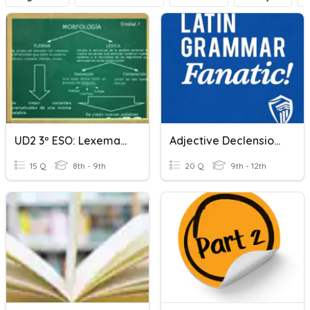
UD2 3º ESO: Lexemas Y Morfemas
Adjective Declensions And Terminations
15 Q
8th - 9th
20 Q
9th - 12th