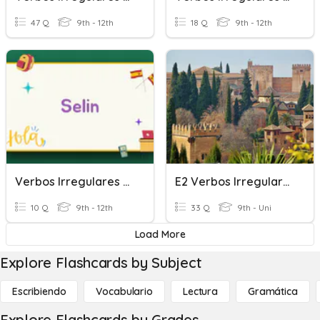
47 Q
9th - 12th
18 Q
9th - 12th
Verbos Irregulares En Gerundio
E2 Verbos Irregulares (Préterito)
10 Q
9th - 12th
33 Q
9th - Uni
Load More
Explore Flashcards by Subject
Escribiendo
Vocabulario
Lectura
Gramática
Explore Flashcards by Grades