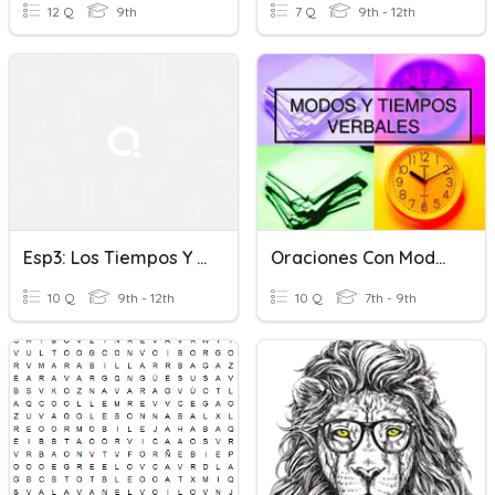
12 Q
9th
7 Q
9th - 12th
Esp3: Los Tiempos Y Modos Verbales
Oraciones Con Modos Y Tiempos Verbales
10 Q
9th - 12th
10 Q
7th - 9th