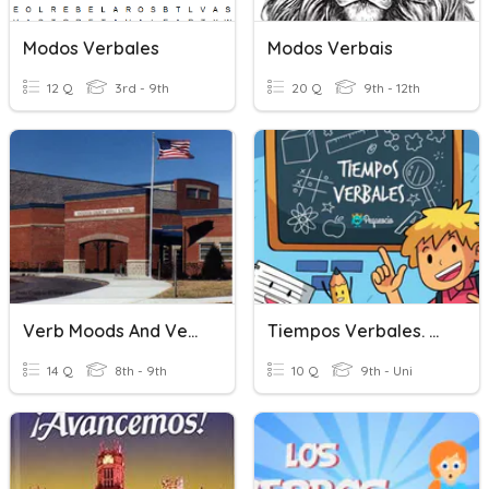
Modos Verbales
Modos Verbais
12 Q
3rd - 9th
20 Q
9th - 12th
Verb Moods And Verbals
Tiempos Verbales. Modo Indicativo
14 Q
8th - 9th
10 Q
9th - Uni