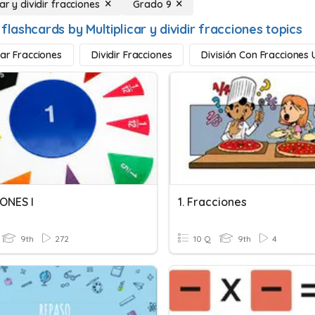
car y dividir fracciones
Grado 9
flashcards by Multiplicar y dividir fracciones topics
car Fracciones
Dividir Fracciones
División Con Fracciones 
ONES I
1. Fracciones
9th
272
10 Q
9th
4