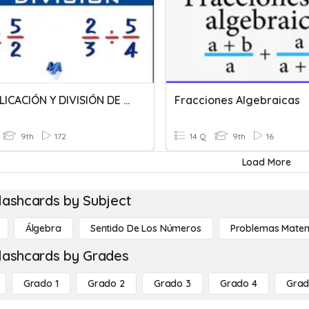
MULTIPLICACIÓN Y DIVISIÓN DE FRACCIONES
Fracciones Algebraicas
9th
172
14 Q
9th
16
Load More
lashcards by Subject
Álgebra
Sentido De Los Números
Problemas Matem
lashcards by Grades
Grado 1
Grado 2
Grado 3
Grado 4
Grad