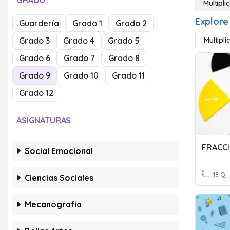
GRADO
Multipli
Explore 
Guardería
Grado 1
Grado 2
Grado 3
Grado 4
Grado 5
Multipli
Grado 6
Grado 7
Grado 8
Grado 9
Grado 10
Grado 11
Grado 12
ASIGNATURAS
FRACCI
Social Emocional
18 Q
Ciencias Sociales
Mecanografía