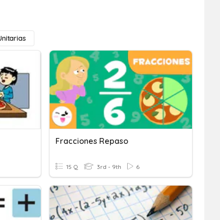
Unitarias
Fracciones Repaso
15 Q
3rd - 9th
6