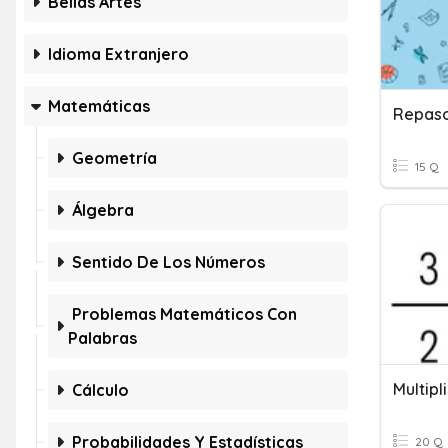
Bellas Artes
Idioma Extranjero
Matemáticas
Repaso
Geometría
15 Q
Álgebra
Sentido De Los Números
Problemas Matemáticos Con
Palabras
Cálculo
Probabilidades Y Estadísticas
20 Q