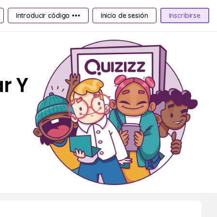
Introducir código •••
Inicio de sesión
Inscribirse
ar Y