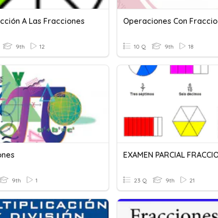
ucción A Las Fracciones
Operaciones Con Fracci
9th
12
10 Q
9th
18
ones
EXAMEN PARCIAL FRACCI
9th
1
23 Q
9th
21