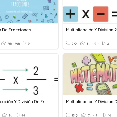
 De Fracciones
7th - 9th
9
7 Q
8th - 9th
2
Multiplicación Y División De Fracciones
9th
44
15 Q
7th - 9th
16