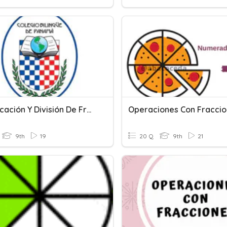
Multiplicación Y División De Fracciones Algebraicas
Operaciones Con Fracci
9th
19
20 Q
9th
21