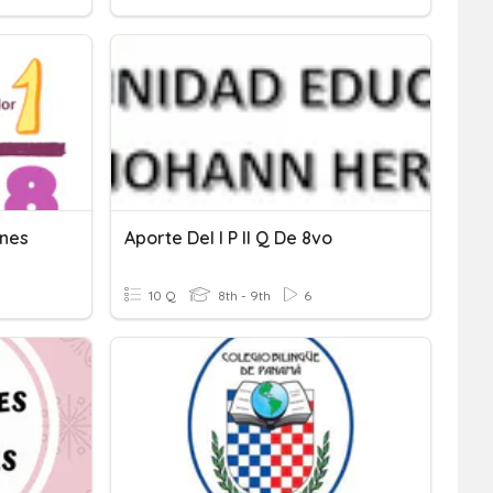
ones
Aporte Del I P II Q De 8vo
10 Q
8th - 9th
6