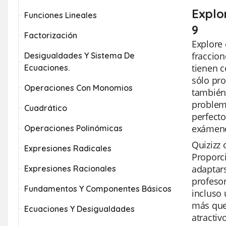
Explor
Funciones Lineales
9
Factorización
Explore 
fraccion
Desigualdades Y Sistema De
tienen c
Ecuaciones.
sólo pro
Operaciones Con Monomios
también 
problem
Cuadrático
perfecto
exámen
Operaciones Polinómicas
Quizizz 
Expresiones Radicales
Proporc
adaptars
Expresiones Racionales
profesor
Fundamentos Y Componentes Básicos
incluso 
más que
Ecuaciones Y Desigualdades
atractiv