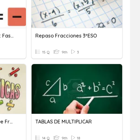
Multiplicación Y División 2: Fase Dos.
Repaso Fracciones 3ºESO
15 Q
9th
3
Multiplicación Y División De Fraccciones
TABLAS DE MULTIPLICAR
14 Q
9th
18