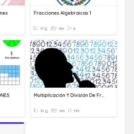
ones
Fracciones Algebraicas 1
17 Q
9th
4
ONES
Multiplicación Y División De Fracciones Algebraicas
10 Q
9th
195