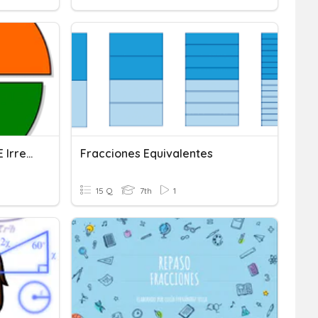
Fracciones Equivalentes E Irreducibles
Fracciones Equivalentes
15 Q
7th
1