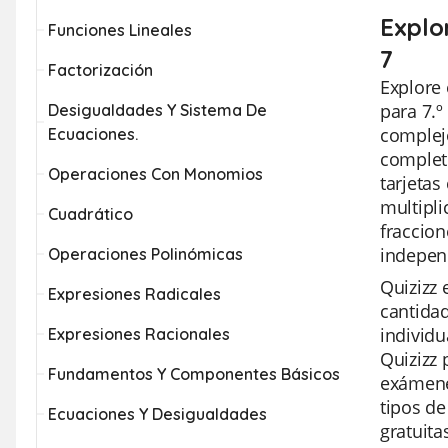
Explor
Funciones Lineales
7
Factorización
Explore 
para 7.º
Desigualdades Y Sistema De
complejo
Ecuaciones.
completo
Operaciones Con Monomios
tarjetas
multipli
Cuadrático
fraccion
indepen
Operaciones Polinómicas
Quizizz 
Expresiones Radicales
cantidad
individu
Expresiones Racionales
Quizizz 
Fundamentos Y Componentes Básicos
exámenes
tipos de
Ecuaciones Y Desigualdades
gratuita