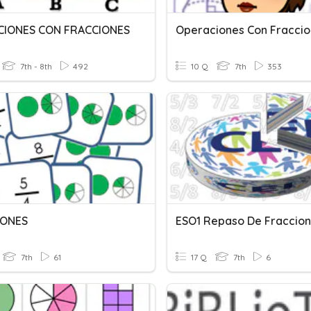
CIONES CON FRACCIONES
Operaciones Con Fracci
7th - 8th
492
10 Q
7th
353
IONES
ESO1 Repaso De Fraccio
7th
61
17 Q
7th
6