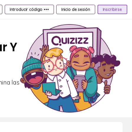
Introducir código •••
Inicio de sesión
Inscribirse
ar Y
mina las