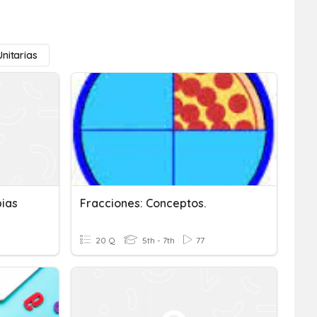
Unitarias
pias
Fracciones: Conceptos.
20 Q
5th - 7th
77