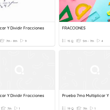
icar Y Dividir Fracciones
FRACCIONES
7th - 8th
9
15 Q
5th - 7th
4
icar Y Dividir Fracciones
7th
1
19 Q
7th
1