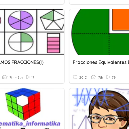
MOS FRACCIONES(I)
7th - 8th
17
20 Q
7th
79