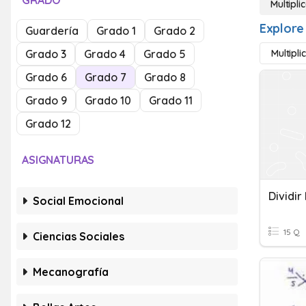
GRADO
Multipli
Explore 
Guardería
Grado 1
Grado 2
Grado 3
Grado 4
Grado 5
Multipli
Grado 6
Grado 7
Grado 8
Grado 9
Grado 10
Grado 11
Grado 12
ASIGNATURAS
Dividir
Social Emocional
15 Q
Ciencias Sociales
Mecanografía