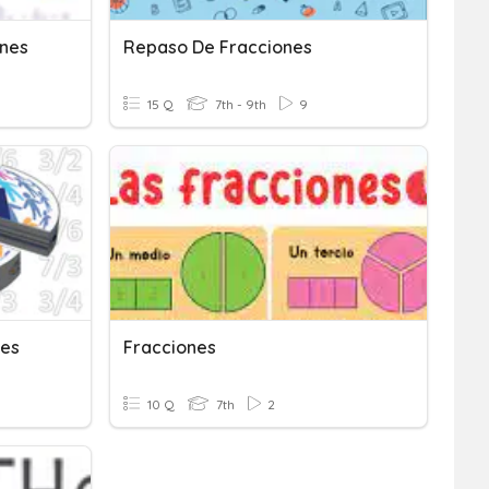
ones
Repaso De Fracciones
15 Q
7th - 9th
9
nes
Fracciones
10 Q
7th
2