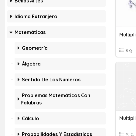
Bellas Artes
Idioma Extranjero
Matemáticas
Multipl
Geometría
5 Q
Álgebra
Sentido De Los Números
Problemas Matemáticos Con
Palabras
Multipl
Cálculo
Probabilidades Y Estadísticas
10 Q