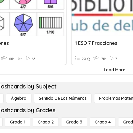
ones
1 ESO 7 Fracciones
6th - 7th
63
20 Q
7th
7
Load More
lashcards by Subject
Álgebra
Sentido De Los Números
Problemas Matem
lashcards by Grades
Grado 1
Grado 2
Grado 3
Grado 4
Grad