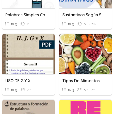
Palabras Simples Compuestas, Derivadas O Parasintéticas
Sustantivos Según Su Forma
10 Q
7th
10 Q
5th - 7th
USO DE G Y X
Tipos De Alimentos-Nutrientes
10 Q
7th
16 Q
6th - 7th