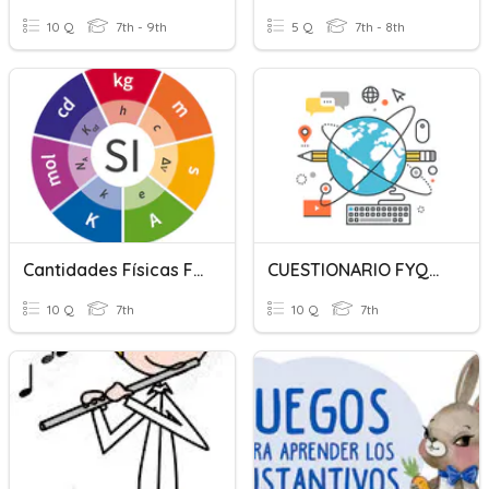
10 Q
7th - 9th
5 Q
7th - 8th
Cantidades Físicas Fundamentales Y Derivadas
CUESTIONARIO FYQ_PROYECTOS B
10 Q
7th
10 Q
7th