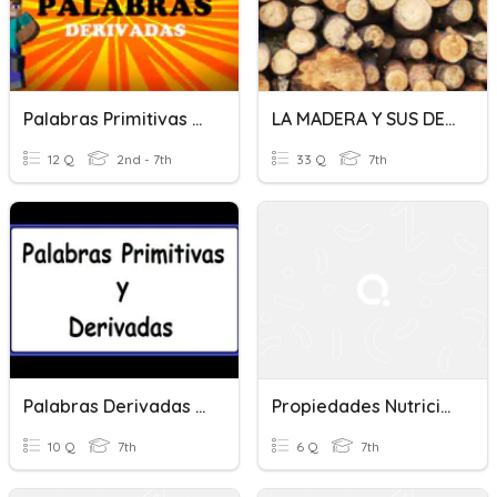
Palabras Primitivas Y Derivadas
LA MADERA Y SUS DERIVADOS
12 Q
2nd - 7th
33 Q
7th
Palabras Derivadas Y Primitivas
Propiedades Nutricionales De La Leche Y Derivados
10 Q
7th
6 Q
7th