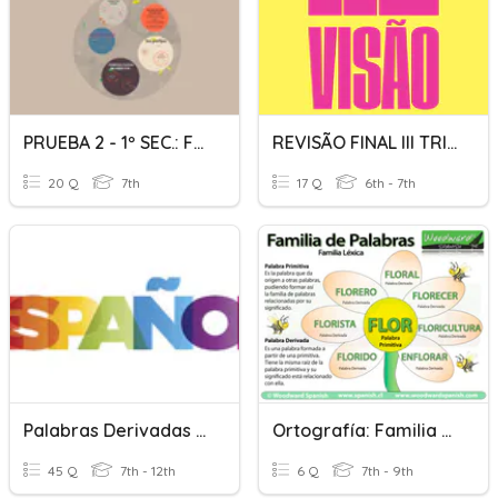
PRUEBA 2 - 1º SEC.: FORMACIÓN DE LA PALABRA
REVISÃO FINAL III TRIMESTRE 6º ANO
20 Q
7th
17 Q
6th - 7th
Palabras Derivadas Y Compuestas
Ortografía: Familia De Palabras
45 Q
7th - 12th
6 Q
7th - 9th