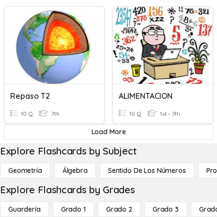
Repaso T2
ALIMENTACION
10 Q
7th
10 Q
1st - 7th
Load More
Explore Flashcards by Subject
Geometría
Álgebra
Sentido De Los Números
Pro
Explore Flashcards by Grades
Guardería
Grado 1
Grado 2
Grado 3
Grad