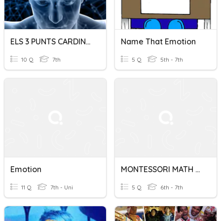
ELS 3 PUNTS CARDINALS DEL CERVELL ADOLESCENT
Name That Emotion
10 Q
7th
5 Q
5th - 7th
Emotion
MONTESSORI MATH QUIZ
11 Q
7th - Uni
5 Q
6th - 7th