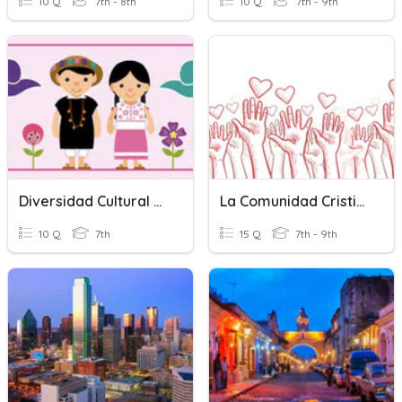
10 Q
7th - 8th
10 Q
7th - 9th
Diversidad Cultural Y Lingüística
La Comunidad Cristiana
10 Q
7th
15 Q
7th - 9th