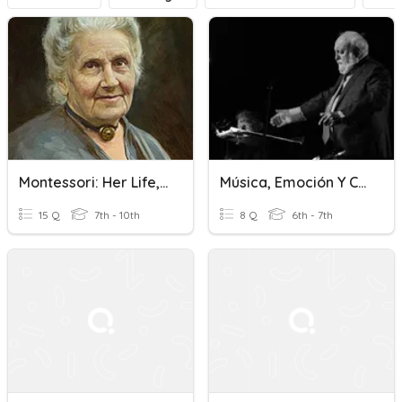
Montessori: Her Life, Work, And Impact
Música, Emoción Y Creatividad
15 Q
7th - 10th
8 Q
6th - 7th