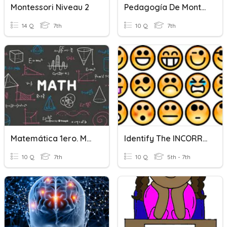
Montessori Niveau 2
Pedagogía De Montessori
14 Q
7th
10 Q
7th
Matemática 1ero. Montessori
Identify The INCORRECT EMOTION
10 Q
7th
10 Q
5th - 7th