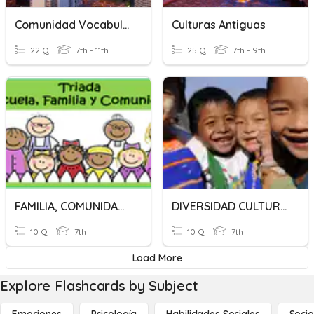
Comunidad Vocabulario
Culturas Antiguas
22 Q
7th - 11th
25 Q
7th - 9th
FAMILIA, COMUNIDAD Y SOCIEDAD
DIVERSIDAD CULTURAL Y CONVIVENCIA INTERCULTURAL
10 Q
7th
10 Q
7th
Load More
Explore Flashcards by Subject