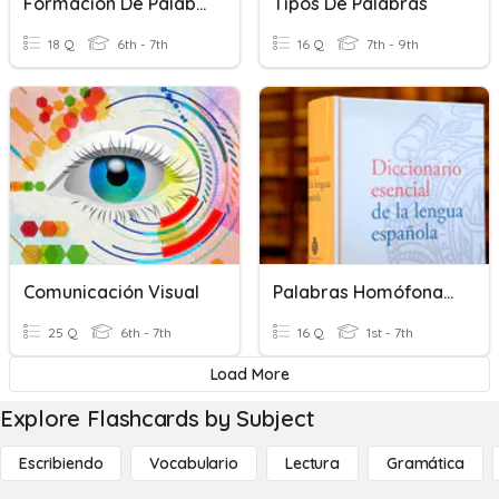
Formación De Palabras
Tipos De Palabras
18 Q
6th - 7th
16 Q
7th - 9th
Comunicación Visual
Palabras Homófonas. Lorca
25 Q
6th - 7th
16 Q
1st - 7th
Load More
Explore Flashcards by Subject
Escribiendo
Vocabulario
Lectura
Gramática