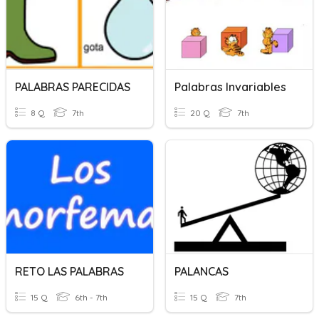
PALABRAS PARECIDAS
Palabras Invariables
8 Q
7th
20 Q
7th
RETO LAS PALABRAS
PALANCAS
15 Q
6th - 7th
15 Q
7th