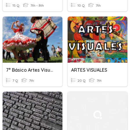
15 Q
7th - 8th
10 Q
7th
7° Básico Artes Visuales
ARTES VISUALES
7 Q
7th
20 Q
7th