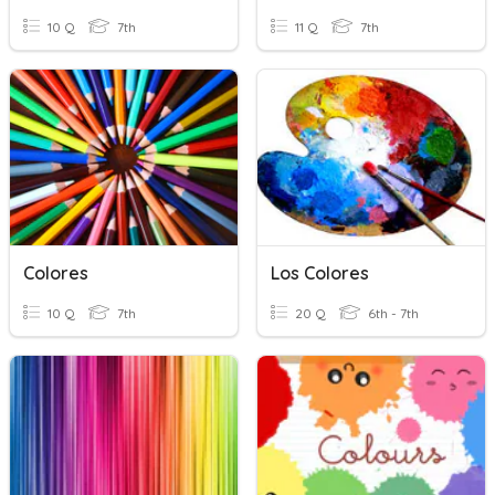
10 Q
7th
11 Q
7th
Colores
Los Colores
10 Q
7th
20 Q
6th - 7th