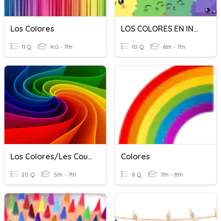
Los Colores
LOS COLORES EN INGLÉS
11 Q
KG - 7th
10 Q
6th - 7th
Los Colores/Les Couleurs
Colores
20 Q
5th - 7th
8 Q
7th - 8th