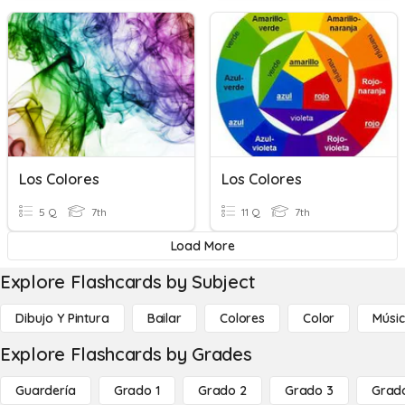
Los Colores
Los Colores
5 Q
7th
11 Q
7th
Load More
Explore Flashcards by Subject
Dibujo Y Pintura
Bailar
Colores
Color
Músi
Explore Flashcards by Grades
Guardería
Grado 1
Grado 2
Grado 3
Grad