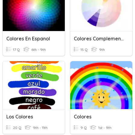
Colores En Espanol
Colores Complementarios Y Composición
17 Q
6th - 9th
15 Q
9th
Los Colores
Colores
20 Q
9th - 11th
9 Q
1st - 9th