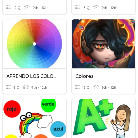
12 Q
9th - 10th
18 Q
9th - 12th
APRENDO LOS COLORES
Colores
8 Q
9th - 12th
13 Q
9th - 12th