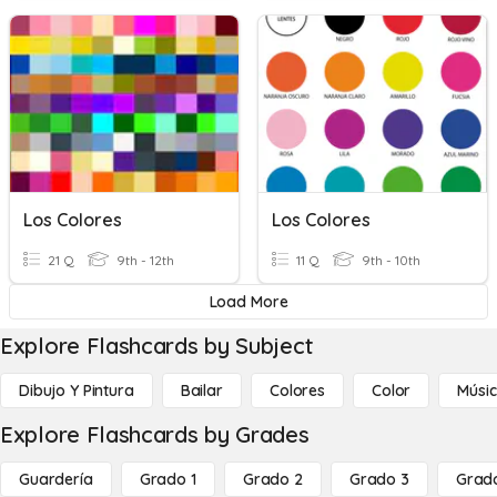
Los Colores
Los Colores
21 Q
9th - 12th
11 Q
9th - 10th
Load More
Explore Flashcards by Subject
Dibujo Y Pintura
Bailar
Colores
Color
Músi
Explore Flashcards by Grades
Guardería
Grado 1
Grado 2
Grado 3
Grad