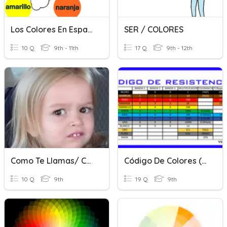
Los Colores En Español
SER / COLORES
10 Q
9th - 11th
17 Q
9th - 12th
Como Te Llamas/ Colores
Código De Colores (resistencias)
10 Q
9th
19 Q
9th