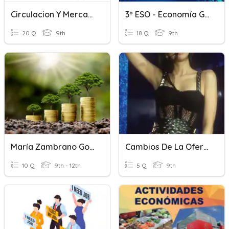
Circulacion Y Mercados
3º ESO - Economía Global
20 Q
9th
18 Q
9th
María Zambrano Gordillo _ Curso
Cambios De La Oferta Y Cantidad Ofertada
10 Q
9th - 12th
5 Q
9th