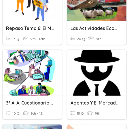
Repaso Tema 6: El Mercado De Trabajo. Economía 1º Bachillerato
Las Actividades Económicas
13 Q
9th - 12th
20 Q
9th
3º A. A. Cuestionario Unidad 4
Agentes Y El Mercado
10 Q
9th - 12th
15 Q
9th