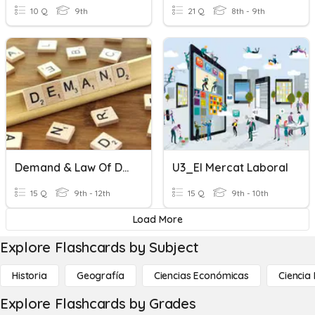
10 Q
9th
21 Q
8th - 9th
Demand & Law Of Demand
U3_El Mercat Laboral
15 Q
9th - 12th
15 Q
9th - 10th
Load More
Explore Flashcards by Subject
Historia
Geografía
Ciencias Económicas
Ciencia
Explore Flashcards by Grades