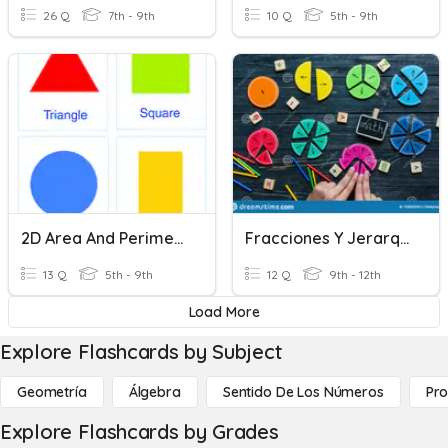
26 Q
7th - 9th
10 Q
5th - 9th
2D Area And Perimeter
Fracciones Y Jerarquía.
13 Q
5th - 9th
12 Q
9th - 12th
Load More
Explore Flashcards by Subject
Geometría
Álgebra
Sentido De Los Números
Pro
Explore Flashcards by Grades