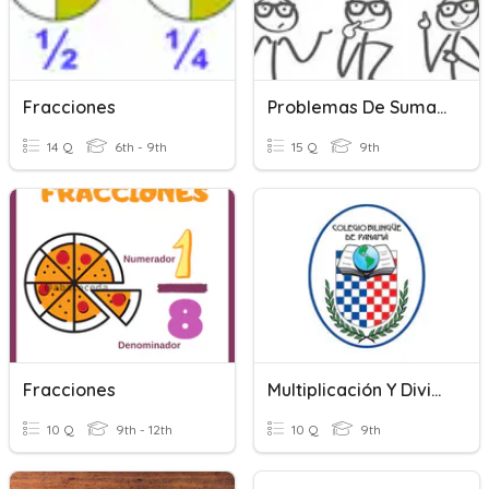
Fracciones
Problemas De Suma Y Resta De Fracciones
14 Q
6th - 9th
15 Q
9th
Fracciones
Multiplicación Y División De Fracciones Algebraicas
10 Q
9th - 12th
10 Q
9th