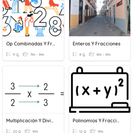
Op Combinadas Y Fracciones
Enteros Y Fracciones
11 Q
7th - 9th
8 Q
8th - 9th
Multiplicación Y División De Fracciones
Polinomios Y Fracciones Algebraicas
20 Q
9th
12 Q
9th