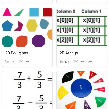
2D Polygons
2D Arrays
11 Q
9th
17 Q
9th - 12th