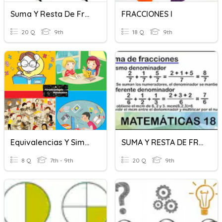
Suma Y Resta De Fracciones Con Mismo Denominador
FRACCIONES I
20 Q
9th
18 Q
9th
Equivalencias Y Simplificar Fracciones
SUMA Y RESTA DE FRACCIONES
8 Q
7th - 9th
20 Q
9th