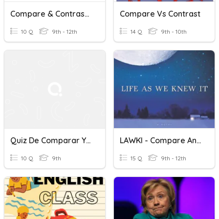
Compare & Contrast Writing
Compare Vs Contrast
10 Q
9th - 12th
14 Q
9th - 10th
Quiz De Comparar Y Contrasta Midterm Spanishr
LAWKI - Compare And Contrast
10 Q
9th
15 Q
9th - 12th