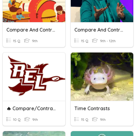
Compare And Contrast
Compare And Contrast Paper
15 Q
9th
15 Q
9th - 12th
🔥 Compare/Contrast Transitions
Time Contrasts
10 Q
9th
15 Q
9th