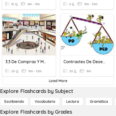
10 Q
6th - 9th
6 Q
9th - 12th
3.3 De Compras Y Mandados
Contrastes De Desenvolvimento
20 Q
9th - 12th
20 Q
9th
Load More
Explore Flashcards by Subject
Escribiendo
Vocabulario
Lectura
Gramática
Explore Flashcards by Grades