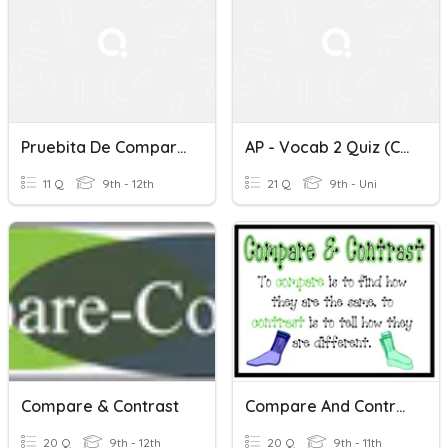
Pruebita De Comparar Y Contrastar
AP - Vocab 2 Quiz (Comparar Y Contrastar Ideas)
11 Q
9th - 12th
21 Q
9th - Uni
Compare & Contrast
Compare And Contrast
20 Q
9th - 12th
20 Q
9th - 11th