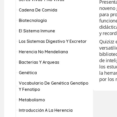
Presenta
noveno g
Cadena De Comida
para pro
funcione
Biotecnología
didácti
El Sistema Inmune
y record
Quizizz 
Los Sistemas Digestivo Y Excretor
versatil
Herencia No Mendeliana
bibliote
de intel
Bacterias Y Arqueas
los estu
la herr
Genética
por los 
Vocabulario De Genética Genotipo
Y Fenotipo
Metabolismo
Introducción A La Herencia