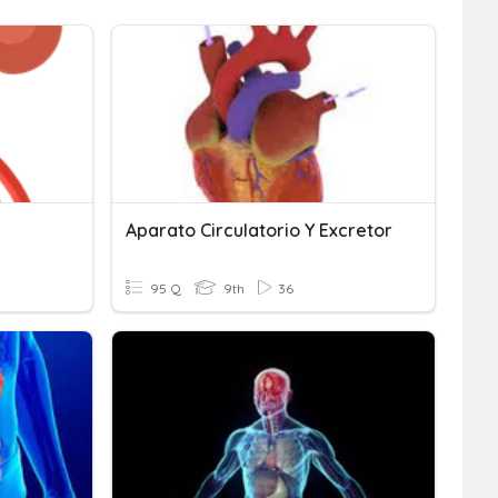
Aparato Circulatorio Y Excretor
95 Q
9th
36