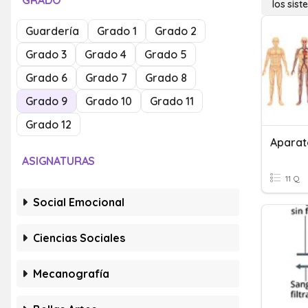
GRADO
los sist
Guardería
Grado 1
Grado 2
Grado 3
Grado 4
Grado 5
Grado 6
Grado 7
Grado 8
Grado 9
Grado 10
Grado 11
Grado 12
Aparat
ASIGNATURAS
11 Q
Social Emocional
Ciencias Sociales
Mecanografía