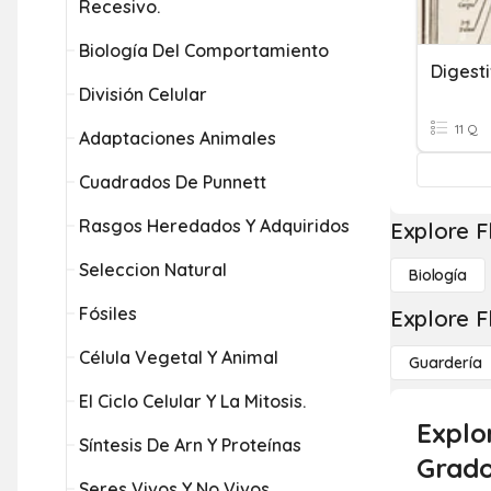
Recesivo.
Biología Del Comportamiento
Digesti
División Celular
11 Q
Adaptaciones Animales
Cuadrados De Punnett
Rasgos Heredados Y Adquiridos
Explore F
Seleccion Natural
Biología
Fósiles
Explore F
Célula Vegetal Y Animal
Guardería
El Ciclo Celular Y La Mitosis.
Explor
Síntesis De Arn Y Proteínas
Grado
Seres Vivos Y No Vivos