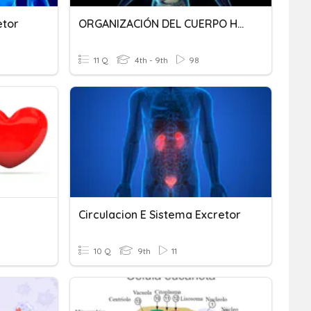
etor
ORGANIZACIÓN DEL CUERPO HUMANO
11 Q
4th - 9th
98
Circulacion E Sistema Excretor
10 Q
9th
11