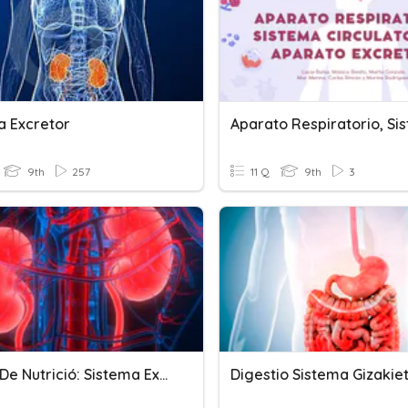
a Excretor
9th
257
11 Q
9th
3
Funció De Nutrició: Sistema Excretor
Digestio Sistema Gizakie