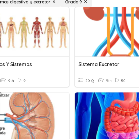
emas digestivo y excretor
Grado 9
os Y Sistemas
Sistema Excretor
9th
9
20 Q
9th
50