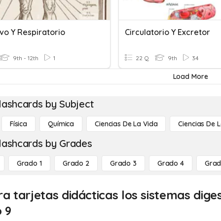
vo Y Respiratorio
Circulatorio Y Excretor
9th - 12th
1
22 Q
9th
34
Load More
lashcards by Subject
Física
Química
Ciencias De La Vida
Ciencias De L
lashcards by Grades
Grado 1
Grado 2
Grado 3
Grado 4
Grad
a tarjetas didácticas los sistemas dige
 9