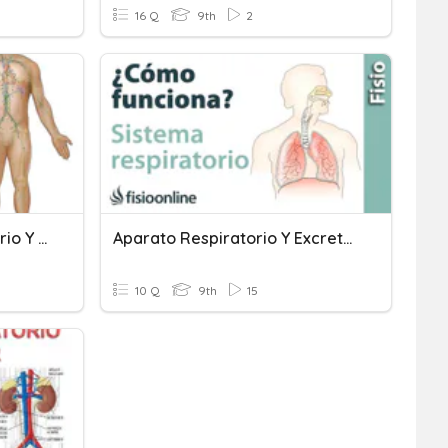
16 Q
9th
2
Inicio_Aparatos Circulatorio Y Excretor
Aparato Respiratorio Y Excretor
10 Q
9th
15