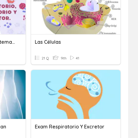
Aparato Respiratorio, Sistema Circulatorio Y Aparato Excretor.
Las Células
21 Q
9th
41
tan
Exam Respiratorio Y Excretor