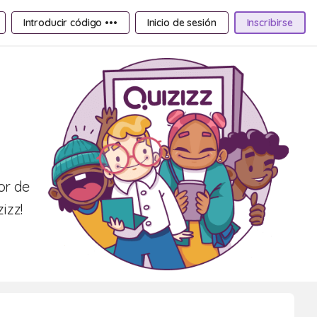
Introducir código •••
Inicio de sesión
Inscribirse
or de
izz!