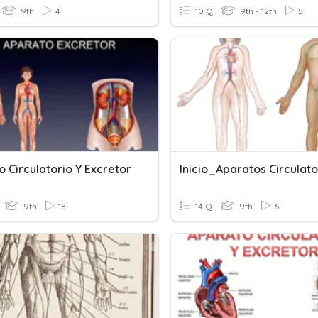
9th
4
10 Q
9th - 12th
5
 Circulatorio Y Excretor
9th
18
14 Q
9th
6