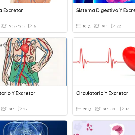
a Excretor
Sistema Digestivo Y Excr
9th - 12th
6
10 Q
9th
22
torio Y Excretor
Circulatorio Y Excretor
9th
15
20 Q
9th - PD
17