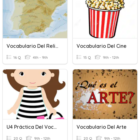
Vocabulario Del Relieve
Vocabulario Del Cine
16 Q
4th - 9th
15 Q
9th - 12th
U4 Práctica Del Vocabulario
Vocabulario Del Arte
20 Q
9th - 12th
20 Q
9th - 12th