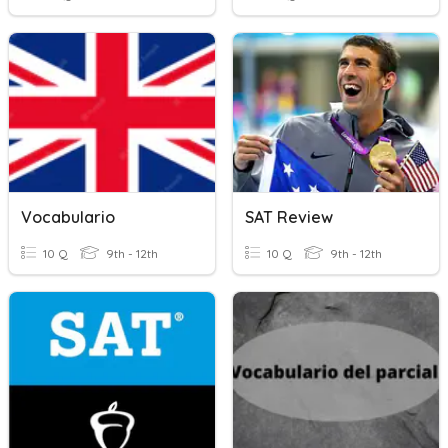
Vocabulario
SAT Review
10 Q
9th - 12th
10 Q
9th - 12th