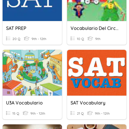
SAT PREP
Vocabulario Del Circo
20 Q
9th - 12th
10 Q
9th
U3A Vocabulario
SAT Vocabulary
15 Q
9th - 12th
21 Q
9th - 12th