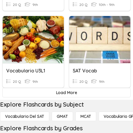
20 Q
9th
20 Q
10th - 9th
Vocabulario U3L1
SAT Vocab
20 Q
9th
20 Q
9th
Load More
Explore Flashcards by Subject
Vocabulario Del SAT
GMAT
MCAT
Vocabulario G
Explore Flashcards by Grades