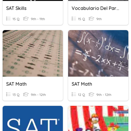
SAT Skills
Vocabulario Del Parcial
15 Q
9th - 11th
15 Q
9th
SAT Math
SAT Math
13 Q
9th - 12th
12 Q
9th - 12th