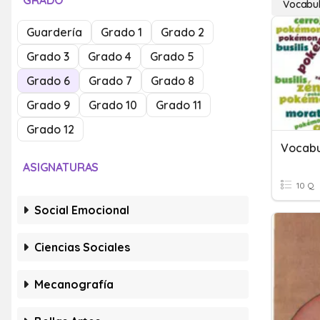
GRADO
Vocabul
Guardería
Grado 1
Grado 2
Grado 3
Grado 4
Grado 5
Grado 6
Grado 7
Grado 8
Grado 9
Grado 10
Grado 11
Grado 12
Vocabu
ASIGNATURAS
10 Q
Social Emocional
Ciencias Sociales
Mecanografía