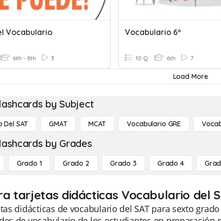
el Vocabulario
Vocabulario 6º
6th - 8th
3
10 Q
6th
7
Load More
lashcards by Subject
o Del SAT
GMAT
MCAT
Vocabulario GRE
Vocab
lashcards by Grades
Grado 1
Grado 2
Grado 3
Grado 4
Grad
ra tarjetas didácticas Vocabulario del 
etas didácticas de vocabulario del SAT para sexto grad
des de vocabulario de los estudiantes en preparación 