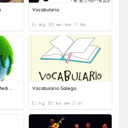
a
Vocabulario
18 Q
6th - 10th
755
Repàs Coneixement Del Medi SA2
Vocabulario Galego.
11 Q
3rd - 6th
37