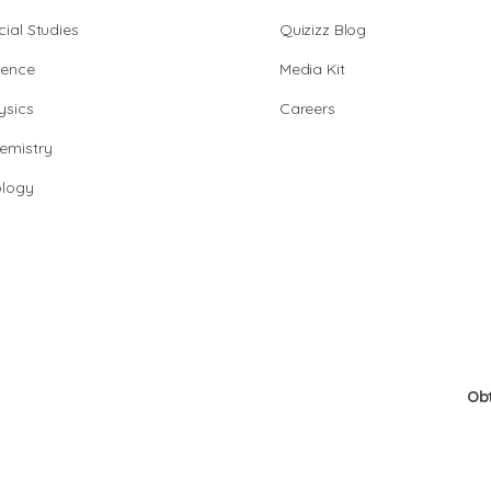
cial Studies
Quizizz Blog
ience
Media Kit
ysics
Careers
emistry
ology
Ob