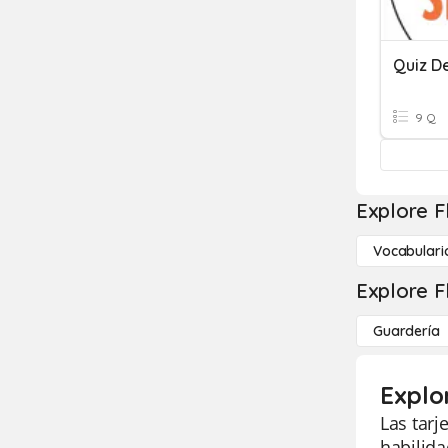
Quiz D
9 Q
Explore F
Vocabulari
Explore F
Guardería
Explo
Las tarj
habilida