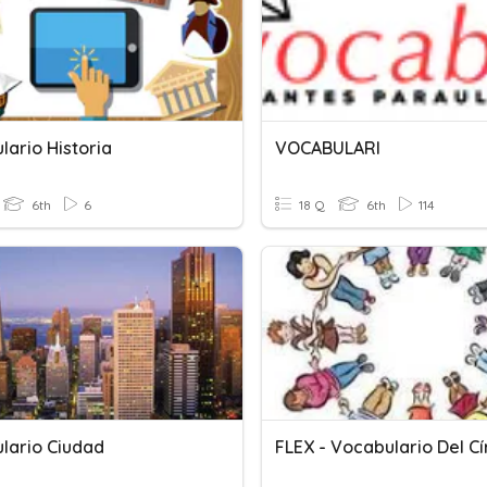
lario Historia
VOCABULARI
6th
6
18 Q
6th
114
lario Ciudad
FLEX - Vocabulario Del Cí