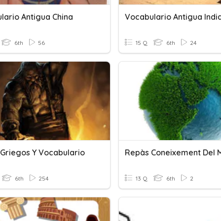
lario Antigua China
Vocabulario Antigua Indi
6th
56
15 Q
6th
24
 Griegos Y Vocabulario
6th
254
13 Q
6th
2