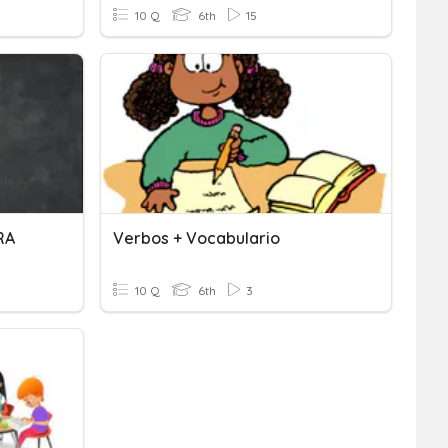
10 Q
6th
15
RA
Verbos + Vocabulario
10 Q
6th
3