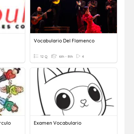
Vocabulario Del Flamenco
12 Q
6th - 8th
4
rculo
Examen Vocabulario