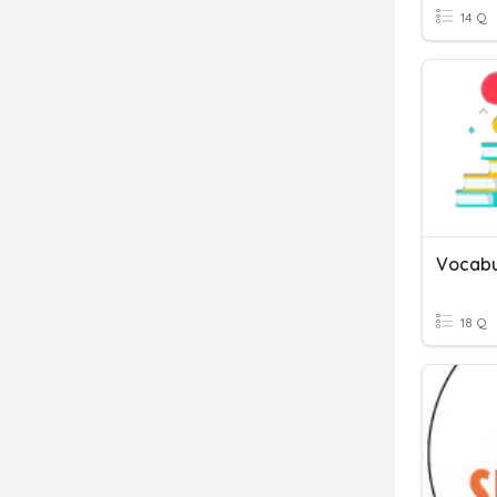
14 Q
Vocabul
18 Q