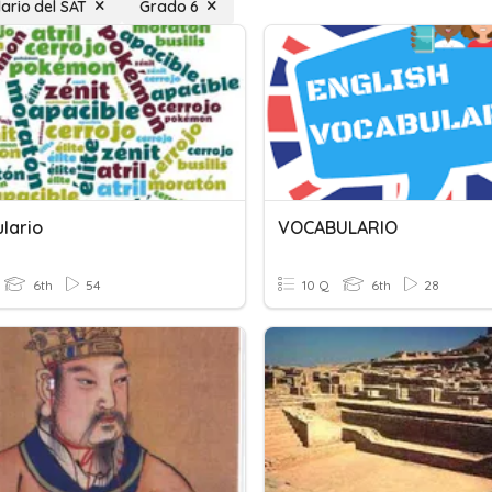
ario del SAT
Grado 6
lario
VOCABULARIO
6th
54
10 Q
6th
28