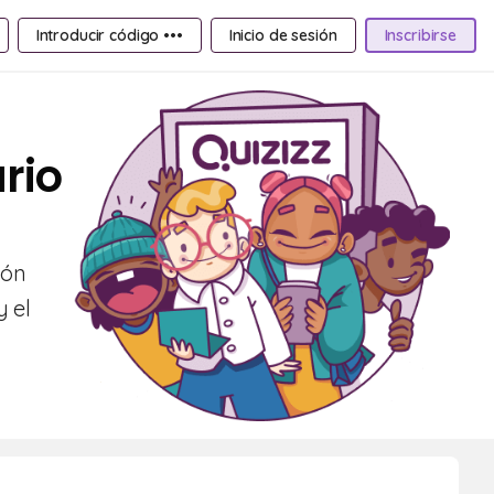
Introducir código •••
Inicio de sesión
Inscribirse
rio
ión
y el