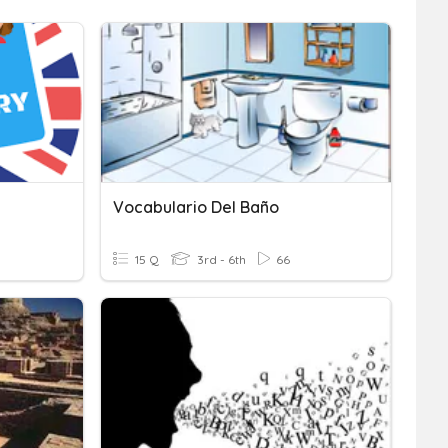
Vocabulario Del Baño
15 Q
3rd - 6th
66