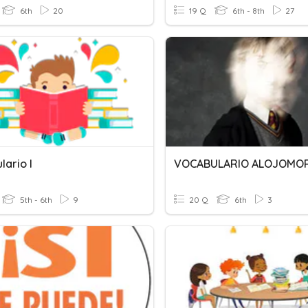
6th
20
19 Q
6th - 8th
27
ario I
VOCABULARIO ALOJOMO
5th - 6th
9
20 Q
6th
3