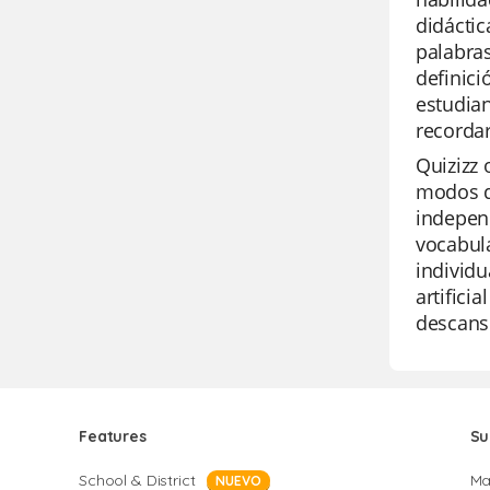
didáctic
palabras
definici
estudian
recorda
Quizizz 
modos d
independ
vocabula
individu
artifici
descanso
Features
Su
School & District
Ma
NUEVO