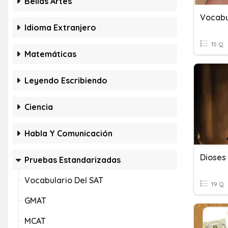
Bellas Artes
Vocabu
Idioma Extranjero
15 Q
Matemáticas
Leyendo Escribiendo
Ciencia
Habla Y Comunicación
Dioses
Pruebas Estandarizadas
Vocabulario Del SAT
19 Q
GMAT
MCAT