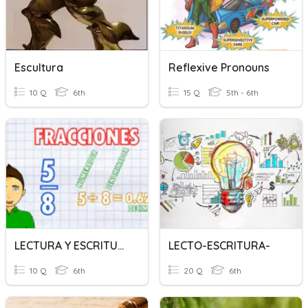
Escultura
Reflexive Pronouns
10 Q
6th
15 Q
5th - 6th
LECTURA Y ESCRITURA DE DECIMALES
LECTO-ESCRITURA-
10 Q
6th
20 Q
6th