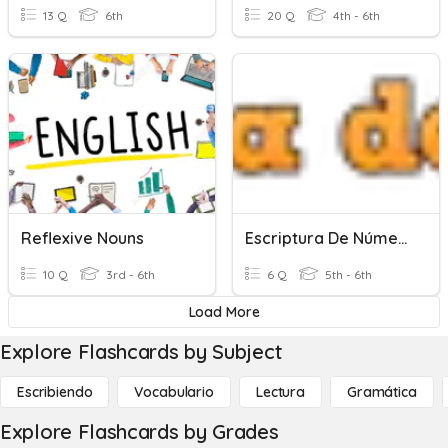
13 Q
6th
20 Q
4th - 6th
Reflexive Nouns
Escriptura De Números (U1)
10 Q
3rd - 6th
6 Q
5th - 6th
Load More
Explore Flashcards by Subject
Escribiendo
Vocabulario
Lectura
Gramática
Explore Flashcards by Grades