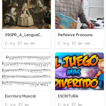
09GPR_A_LenguaCastellana/ Escritura Creativa
Reflexive Pronouns
8 Q
6th - 8th
10 Q
6th - 10th
Escritura Musical
ESCRITURA
17 Q
6th
15 Q
6th