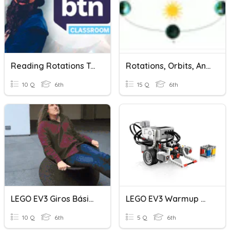
Reading Rotations Term 4
Rotations, Orbits, And The Seasons Quiz DE
10 Q
6th
15 Q
6th
LEGO EV3 Giros Básicos
LEGO EV3 Warmup #2
10 Q
6th
5 Q
6th