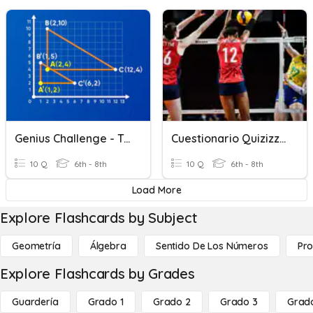
Genius Challenge - Transformations: Rotations & Dilations
Cuestionario Quizizz Voleibol 1º ESO
10 Q
6th - 8th
10 Q
6th - 8th
Load More
Explore Flashcards by Subject
Geometría
Álgebra
Sentido De Los Números
Pro
Explore Flashcards by Grades
Guardería
Grado 1
Grado 2
Grado 3
Grad