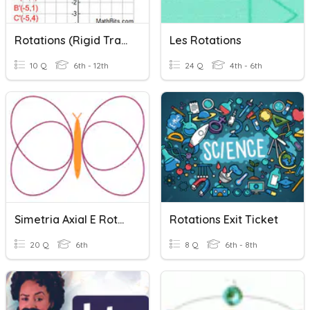
Rotations (Rigid Transformation)
Les Rotations
10 Q
6th - 12th
24 Q
4th - 6th
Simetria Axial E Rotacional
Rotations Exit Ticket
20 Q
6th
8 Q
6th - 8th