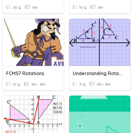
20 Q
6th
10 Q
6th
FCMS7 Rotations
Understanding Rotations
10 Q
6th - 8th
9 Q
6th - 8th