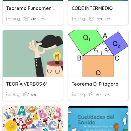
Teorema Fundamental Del Algebra.
CODE INTERMEDIO
10 Q
6th - 8th
13 Q
3rd - 6th
TEORÍA VERBOS 6º
Teorema Di Pitagora
15 Q
6th
12 Q
6th - 7th