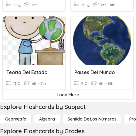
10 Q
6th
20 Q
6th - 8th
Teoría Del Estado
Países Del Mundo
13 Q
6th - 7th
9 Q
6th - 8th
Load More
Explore Flashcards by Subject
Geometría
Álgebra
Sentido De Los Números
Pro
Explore Flashcards by Grades