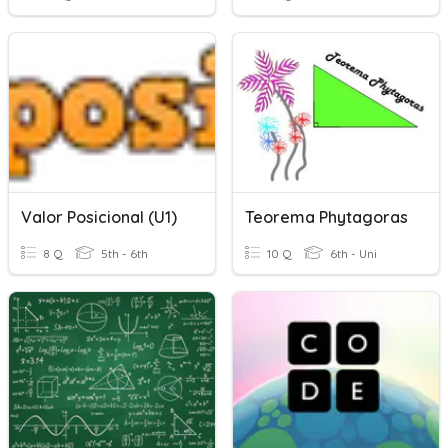
Valor Posicional (U1)
Teorema Phytagoras
8 Q
5th - 6th
10 Q
6th - Uni