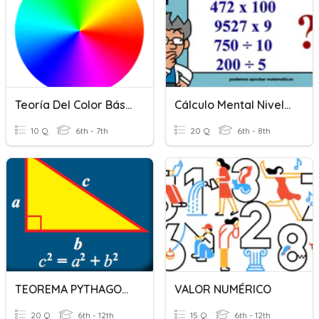
Teoría Del Color Básica
Cálculo Mental Nivel Intermedio
10 Q
6th - 7th
20 Q
6th - 8th
TEOREMA PYTHAGORAS
VALOR NUMÉRICO
20 Q
6th - 12th
15 Q
6th - 12th