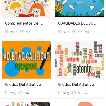
Complementos Del Verbo
CUALIDADES DEL SONIDO
20 Q
6th
16 Q
4th - 6th
Grados Del Adjetivo
Grados Del Adjetivo
17 Q
6th
10 Q
5th - 6th