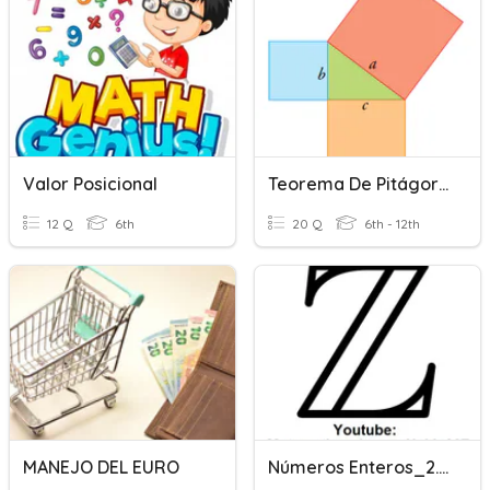
Valor Posicional
Teorema De Pitágoras CCAV
12 Q
6th
20 Q
6th - 12th
MANEJO DEL EURO
Números Enteros_2. Opuesto Y Valor Absoluto.