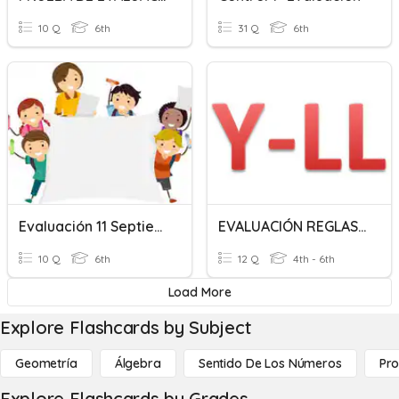
10 Q
6th
31 Q
6th
Evaluación 11 Septiembre
EVALUACIÓN REGLAS DE LA LL Y Y
10 Q
6th
12 Q
4th - 6th
Load More
Explore Flashcards by Subject
Geometría
Álgebra
Sentido De Los Números
Pro
Explore Flashcards by Grades