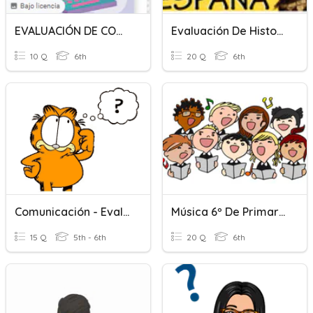
EVALUACIÓN DE COMPUTACIÓN 6TO.
Evaluación De Historia
10 Q
6th
20 Q
6th
Comunicación - Evaluación Diagnóstica
Música 6º De Primaria Primera Evaluación
15 Q
5th - 6th
20 Q
6th