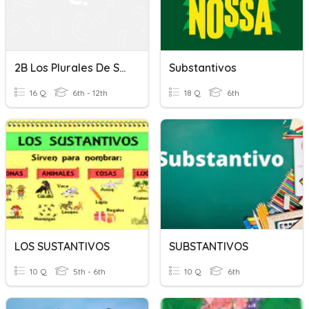
2B Los Plurales De Sustantivos
Substantivos
16 Q
6th - 12th
18 Q
6th
LOS SUSTANTIVOS
SUBSTANTIVOS
10 Q
5th - 6th
10 Q
6th