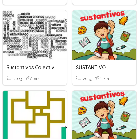
Sustantivos Colectivos
SUSTANTIVO
20 Q
6th
20 Q
6th