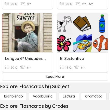
20 Q
6th
20 Q
4th - 6th
Lengua 6º Unidades 1 Y 2
El Sustantivo
20 Q
6th
15 Q
6th
Load More
Explore Flashcards by Subject
Escribiendo
Vocabulario
Lectura
Gramática
Explore Flashcards by Grades