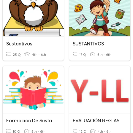
Sustantivos
SUSTANTIVOS
25 Q
4th - 6th
17 Q
5th - 6th
Formación De Sustantivos
EVALUACIÓN REGLAS DE LA LL Y Y
10 Q
5th - 6th
12 Q
4th - 6th