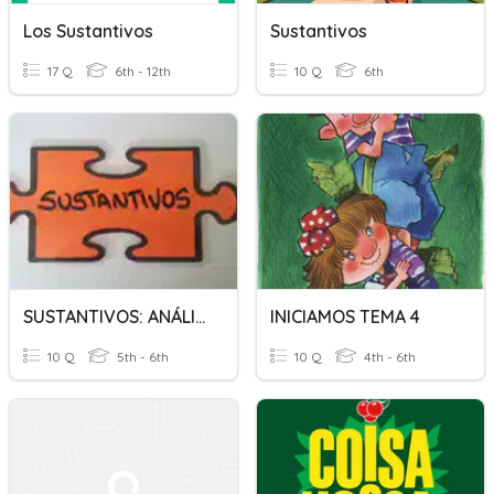
Los Sustantivos
Sustantivos
17 Q
6th - 12th
10 Q
6th
SUSTANTIVOS: ANÁLISIS
INICIAMOS TEMA 4
10 Q
5th - 6th
10 Q
4th - 6th