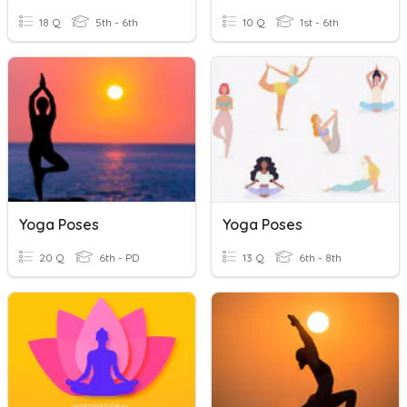
18 Q
5th - 6th
10 Q
1st - 6th
Yoga Poses
Yoga Poses
20 Q
6th - PD
13 Q
6th - 8th