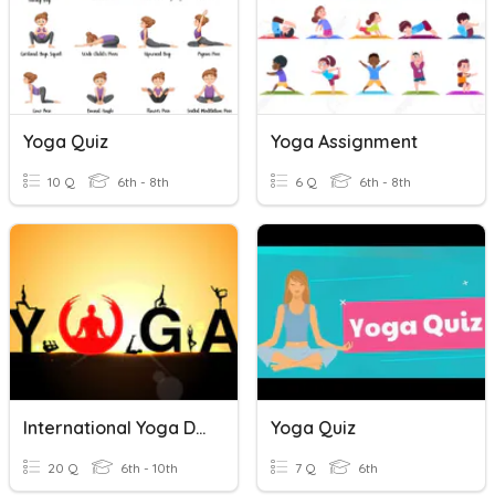
Yoga Quiz
Yoga Assignment
10 Q
6th - 8th
6 Q
6th - 8th
International Yoga Day
Yoga Quiz
20 Q
6th - 10th
7 Q
6th