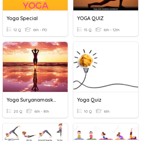
Yoga Special
YOGA QUIZ
12 Q
6th - PD
15 Q
6th - 12th
Yoga Suryanamaskara
Yoga Quiz
20 Q
6th - 8th
10 Q
6th