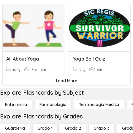
All About Yoga
Yoga Ball Quiz
10 Q
3rd - 6th
9 Q
6th
Load More
Explore Flashcards by Subject
Enfermería
Farmacología
Terminología Medica
Explore Flashcards by Grades
Guardería
Grado 1
Grado 2
Grado 3
Grad