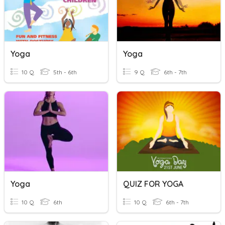
Yoga
Yoga
10 Q
5th - 6th
9 Q
6th - 7th
Yoga
QUIZ FOR YOGA
10 Q
6th
10 Q
6th - 7th