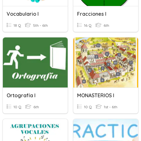
Vocabulario I
Fracciones I
18 Q
5th - 6th
16 Q
6th
Ortografía I
MONASTERIOS I
10 Q
6th
10 Q
1st - 6th