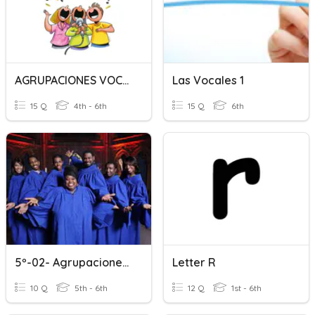
AGRUPACIONES VOCALES
Las Vocales 1
15 Q
4th - 6th
15 Q
6th
5º-02- Agrupaciones Vocales
Letter R
10 Q
5th - 6th
12 Q
1st - 6th