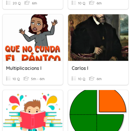
20 Q
6th
10 Q
6th
Multiplicacions I
Carlos I
10 Q
5th - 6th
10 Q
6th