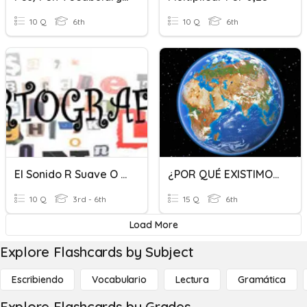
10 Q
6th
10 Q
6th
El Sonido R Suave O Fuerte (r O Rr)
¿POR QUÉ EXISTIMOS?
10 Q
3rd - 6th
15 Q
6th
Load More
Explore Flashcards by Subject
Escribiendo
Vocabulario
Lectura
Gramática
Explore Flashcards by Grades