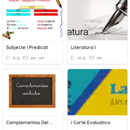
Subjecte I Predicat
Literatura I
12 Q
4th - 6th
20 Q
6th
Complementos Del Verbo I
I Corte Evaluativo