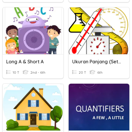
Long A & Short A
Ukuran Panjang (Set A)
10 T
2nd - 6th
20 T
6th