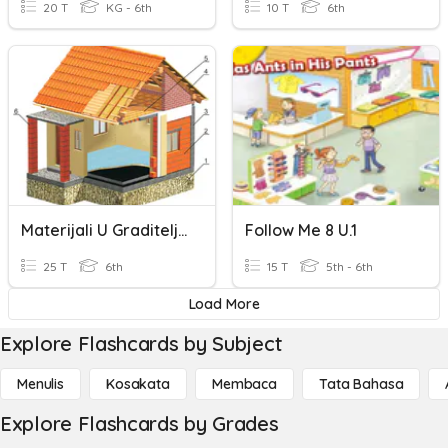
20 T
KG - 6th
10 T
6th
Materijali U Graditeljstvu
Follow Me 8 U.1
25 T
6th
15 T
5th - 6th
Load More
Explore Flashcards by Subject
Menulis
Kosakata
Membaca
Tata Bahasa
Explore Flashcards by Grades