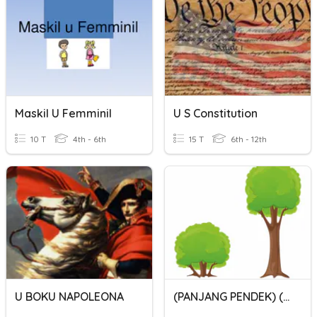
Maskil U Femminil
U S Constitution
10 T
4th - 6th
15 T
6th - 12th
U BOKU NAPOLEONA
(PANJANG PENDEK) (TINGGI RENDAH)