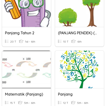
Panjang Tahun 2
(PANJANG PENDEK) (TINGGI RENDAH)
20 T
1st - 6th
10 T
6th
Matematik (Panjang)
Panjang
15 T
5th - 6th
12 T
5th - 6th