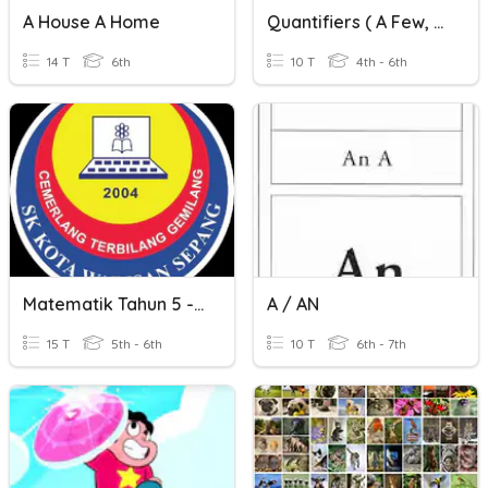
A House A Home
Quantifiers ( A Few, A Little)
14 T
6th
10 T
4th - 6th
Matematik Tahun 5 - Panjang
A / AN
15 T
5th - 6th
10 T
6th - 7th