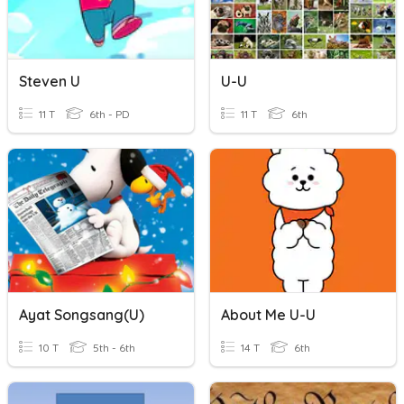
Steven U
U-U
11 T
6th - PD
11 T
6th
Ayat Songsang(U)
About Me U-U
10 T
5th - 6th
14 T
6th