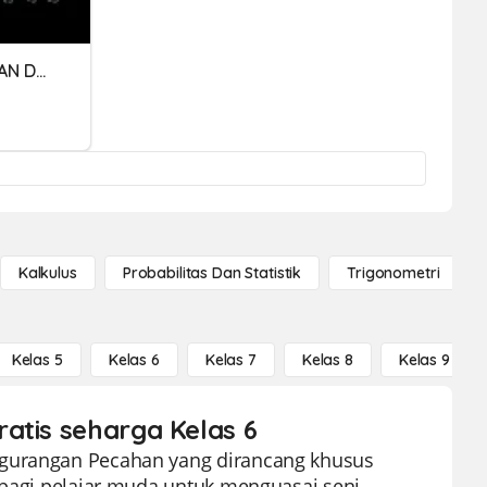
MATEMATIKA PENJUMLAHAN DAN PENGURANGAN PECAHAN KELAS 6
Kalkulus
Probabilitas Dan Statistik
Trigonometri
Kelas 5
Kelas 6
Kelas 7
Kelas 8
Kelas 9
atis seharga Kelas 6
ngurangan Pecahan yang dirancang khusus
s bagi pelajar muda untuk menguasai seni