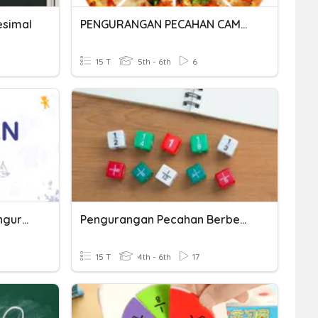
esimal
PENGURANGAN PECAHAN CAMPURAN
15 T
5th - 6th
6
Kuis Penjumlahan Dan Pengurangan Pecahan
Pengurangan Pecahan Berbeda Penyebut
15 T
4th - 6th
17