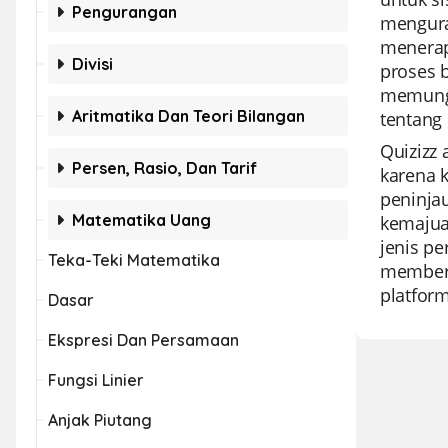
Pengurangan
mengura
menerap
Divisi
proses b
memungk
Aritmatika Dan Teori Bilangan
tentang
Quizizz
Persen, Rasio, Dan Tarif
karena 
peninja
Matematika Uang
kemajua
jenis pe
Teka-Teki Matematika
memberik
platfor
Dasar
Ekspresi Dan Persamaan
Fungsi Linier
Anjak Piutang