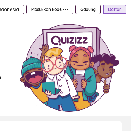
ndonesia
Masukkan kode •••
Gabung
Daftar
n