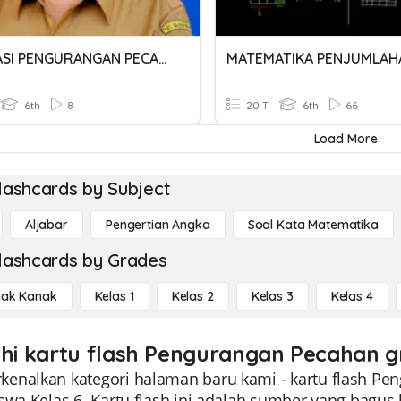
EVALUASI PENGURANGAN PECAHAN MATEMATIKA KELAS 6
6th
8
20 T
6th
66
Load More
lashcards by Subject
Aljabar
Pengertian Angka
Soal Kata Matematika
lashcards by Grades
ak Kanak
Kelas 1
Kelas 2
Kelas 3
Kelas 4
ahi kartu flash Pengurangan Pecahan gr
enalkan kategori halaman baru kami - kartu flash Pe
swa Kelas 6. Kartu flash ini adalah sumber yang bagu