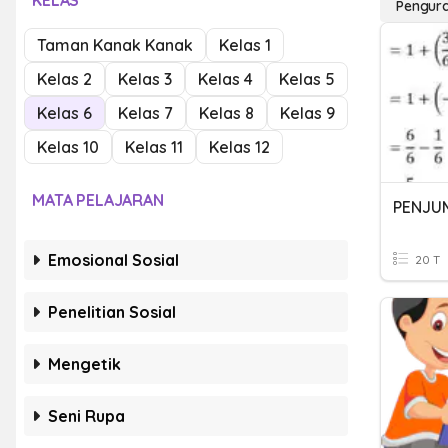
KELAS
Pengur
Taman Kanak Kanak
Kelas 1
Kelas 2
Kelas 3
Kelas 4
Kelas 5
Kelas 6
Kelas 7
Kelas 8
Kelas 9
Kelas 10
Kelas 11
Kelas 12
MATA PELAJARAN
Emosional Sosial
20 T
Penelitian Sosial
Mengetik
Seni Rupa