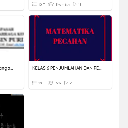
10 T
3rd - 6th
13
Penjumlahan Dan Pengurangan Pecahan Biasa
KELAS 6 PENJUMLAHAN DAN PENGURANGAN PECAHAN BIASA
10 T
6th
21