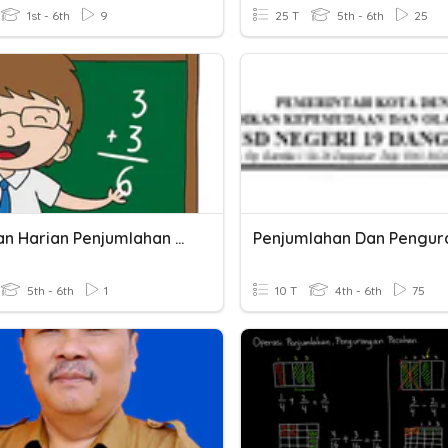
1st - 6th
9
25 T
5th - 6th
25
Penilaian Harian Penjumlahan Dan Pengurangan Pecahan
5th - 6th
1
10 T
4th - 6th
75