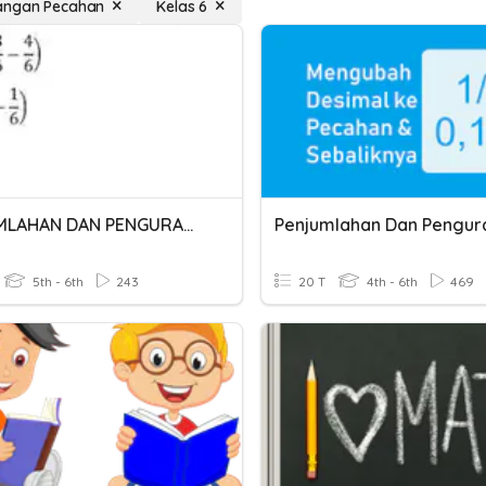
angan Pecahan
Kelas 6
PENJUMLAHAN DAN PENGURANGAN PECAHAN
5th - 6th
243
20 T
4th - 6th
469