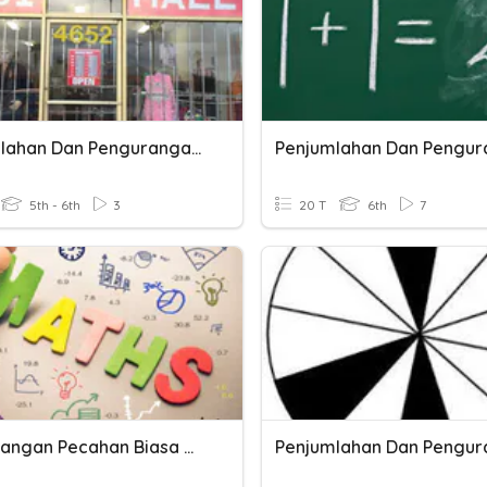
Penjumlahan Dan Pengurangan Pecahan
5th - 6th
3
20 T
6th
7
Pengurangan Pecahan Biasa Dan Campuran