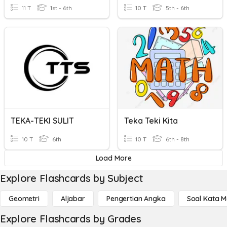
11 T
1st - 6th
10 T
5th - 6th
TEKA-TEKI SULIT
Teka Teki Kita
10 T
6th
10 T
6th - 8th
Load More
Explore Flashcards by Subject
Geometri
Aljabar
Pengertian Angka
Soal Kata 
Explore Flashcards by Grades