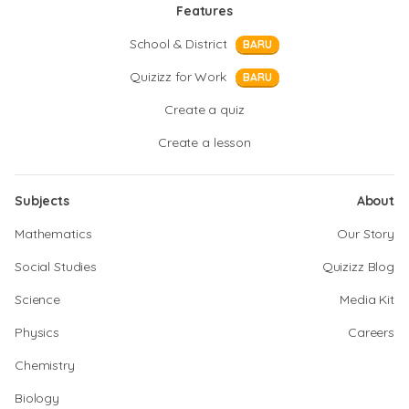
Features
School & District
BARU
Quizizz for Work
BARU
Create a quiz
Create a lesson
Subjects
About
Mathematics
Our Story
Social Studies
Quizizz Blog
Science
Media Kit
Physics
Careers
Chemistry
Biology