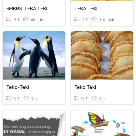
SMKBS: TEKA TEKI
TEKA TEKI
13 T
6th - 11th
10 T
3rd - 6th
Teka-Teki
Teka Teki
10 T
6th
10 T
6th