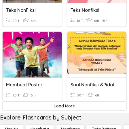
Teks NonFiksi
Teks Nonfiksi
20 T
6th
18 T
6th - 8th
Membuat Poster
Soal Nonfiksi &Pidato Kelas 6
20 T
6th
30 T
6th
Load More
Explore Flashcards by Subject