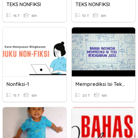
TEKS NONFIKSI
TEKS NONFIKSI
16 T
6th
10 T
6th
Nonfiksi-1
Memprediksi Isi Teks Nonfiksi
15 T
6th
20 T
6th