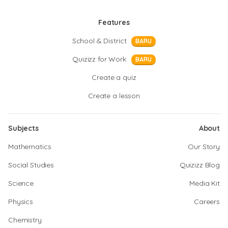
Features
School & District
BARU
Quizizz for Work
BARU
Create a quiz
Create a lesson
Subjects
About
Mathematics
Our Story
Social Studies
Quizizz Blog
Science
Media Kit
Physics
Careers
Chemistry