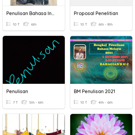
Penulisan Bahasa Indonesia
Proposal Penelitian
10 T
6th
10 T
6th - 8th
Penulisan
BM Penulisan 2021
7 T
5th - 6th
10 T
4th - 6th