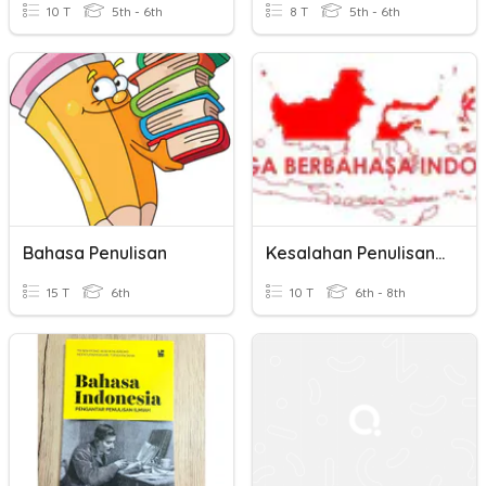
10 T
5th - 6th
8 T
5th - 6th
Bahasa Penulisan
Kesalahan Penulisan Kata
15 T
6th
10 T
6th - 8th