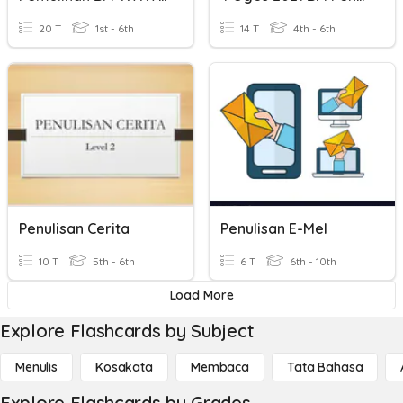
20 T
1st - 6th
14 T
4th - 6th
Penulisan Cerita
Penulisan E-Mel
10 T
5th - 6th
6 T
6th - 10th
Load More
Explore Flashcards by Subject
Menulis
Kosakata
Membaca
Tata Bahasa
Explore Flashcards by Grades