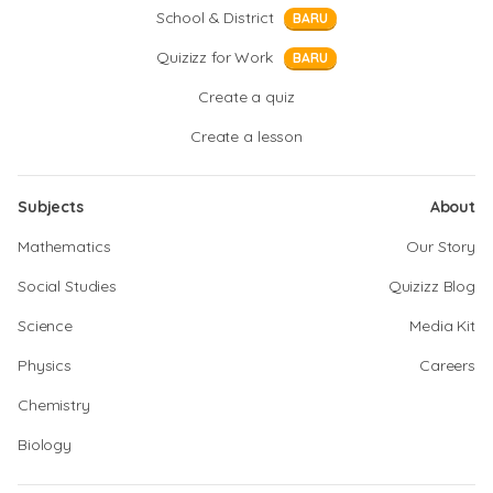
School & District
BARU
Quizizz for Work
BARU
Create a quiz
Create a lesson
Subjects
About
Mathematics
Our Story
Social Studies
Quizizz Blog
Science
Media Kit
Physics
Careers
Chemistry
Biology