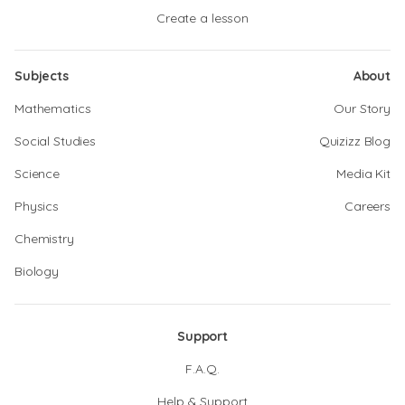
Create a lesson
Subjects
About
Mathematics
Our Story
Social Studies
Quizizz Blog
Science
Media Kit
Physics
Careers
Chemistry
Biology
Support
F.A.Q.
Help & Support