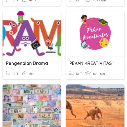
10 T
4th - 6th
10 T
4th - 6th
Pengenalan Drama
PEKAN KREATIVITAS 1
10 T
6th
10 T
1st - 6th