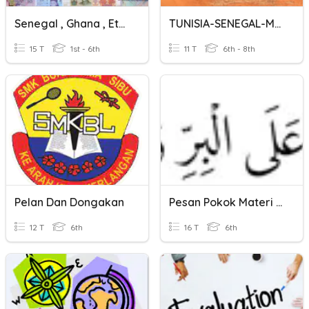
Senegal , Ghana , Ethiopia
TUNISIA-SENEGAL-MAROCCO
15 T
1st - 6th
11 T
6th - 8th
Pelan Dan Dongakan
Pesan Pokok Materi Kelas 6
12 T
6th
16 T
6th