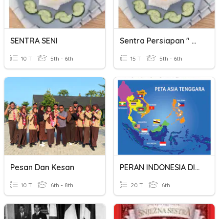
SENTRA SENI
Sentra Persiapan " Nasi "
10 T
5th - 6th
15 T
5th - 6th
Pesan Dan Kesan
PERAN INDONESIA DI ASEAN
10 T
6th - 8th
20 T
6th