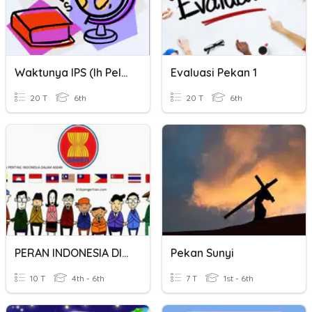
Waktunya IPS (ih Pelan-Pelan Pak Supir)
Evaluasi Pekan 1
20 T
6th
20 T
6th
PERAN INDONESIA DI ASEAN
Pekan Sunyi
10 T
4th - 6th
7 T
1st - 6th