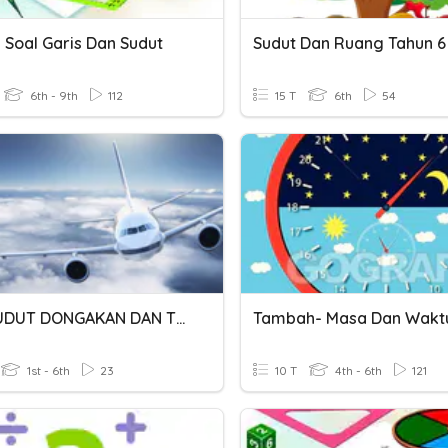
 Soal Garis Dan Sudut
Sudut Dan Ruang Tahun 6
6th - 9th
112
15 T
6th
54
KUIZ SUDUT DONGAKAN DAN TUNDUK
Tambah- Masa Dan Wakt
1st - 6th
23
10 T
4th - 6th
121