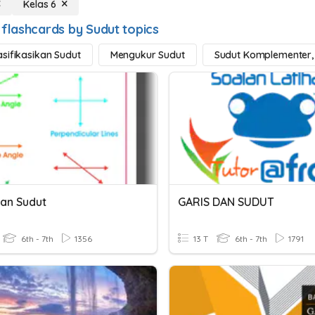
Kelas 6
 flashcards by Sudut topics
sifikasikan Sudut
Mengukur Sudut
Sudut Komplementer,
Dan Sudut
GARIS DAN SUDUT
6th - 7th
1356
13 T
6th - 7th
1791