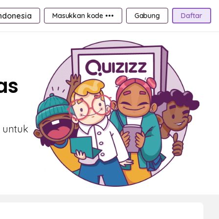
ndonesia
Masukkan kode •••
Gabung
Daftar
as
g untuk