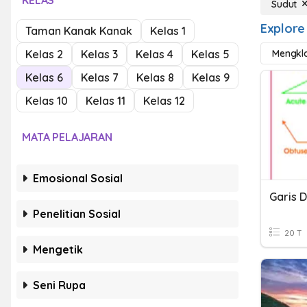
KELAS
Sudut
Explore
Taman Kanak Kanak
Kelas 1
Kelas 2
Kelas 3
Kelas 4
Kelas 5
Mengkla
Kelas 6
Kelas 7
Kelas 8
Kelas 9
Kelas 10
Kelas 11
Kelas 12
MATA PELAJARAN
Emosional Sosial
Garis 
Penelitian Sosial
20 T
Mengetik
Seni Rupa