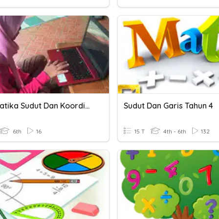
Matematika Sudut Dan Koordinat
Sudut Dan Garis Tahun 4
6th
16
15 T
4th - 6th
132