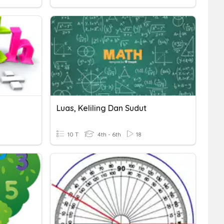
Luas, Keliling Dan Sudut
10 T
4th - 6th
18