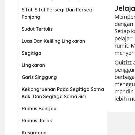
Jelaj
Sifat-Sifat Persegi Dan Persegi
Memperke
Panjang
dengan 
Sudut Tertulis
Setiap 
pelajar.
Luas Dan Keliling Lingkaran
rumit. 
menyenan
Segitiga
Quizizz
Lingkaran
penggun
berbaga
Garis Singgung
mengguna
Kekongruenan Pada Segitiga Sama
mandiri
Kaki Dan Segitiga Sama Sisi
lebih m
Rumus Bangau
Rumus Jarak
Kesamaan