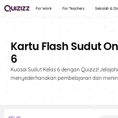
For Work
For Teachers
Sekolah & Dis
Kartu Flash Sudut On
6
Kuasai Sudut Kelas 6 dengan Quizizz! Jelajah
menyederhanakan pembelajaran dan mening