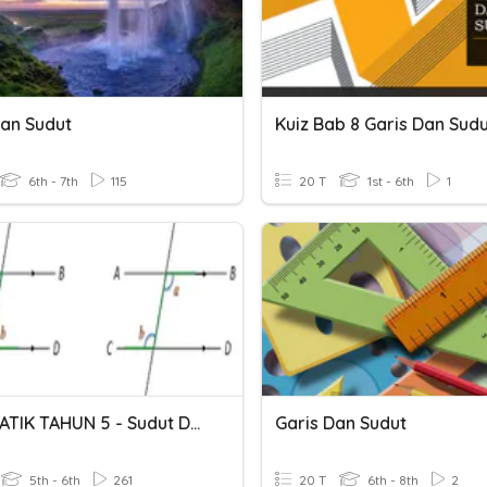
Dan Sudut
Kuiz Bab 8 Garis Dan Sud
6th - 7th
115
20 T
1st - 6th
1
MATEMATIK TAHUN 5 - Sudut Dan Garis
Garis Dan Sudut
5th - 6th
261
20 T
6th - 8th
2