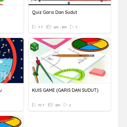
Quiz Garis Dan Sudut
7 T
6th - 8th
7
u
KUIS GAME (GARIS DAN SUDUT)
10 T
6th
2