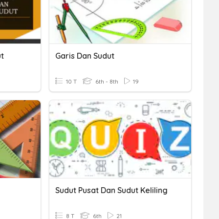
ut
Garis Dan Sudut
10 T
6th - 8th
19
Sudut Pusat Dan Sudut Keliling
8 T
6th
21