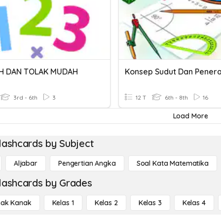
H DAN TOLAK MUDAH
3rd - 6th
3
12 T
6th - 8th
16
Load More
lashcards by Subject
Aljabar
Pengertian Angka
Soal Kata Matematika
lashcards by Grades
ak Kanak
Kelas 1
Kelas 2
Kelas 3
Kelas 4