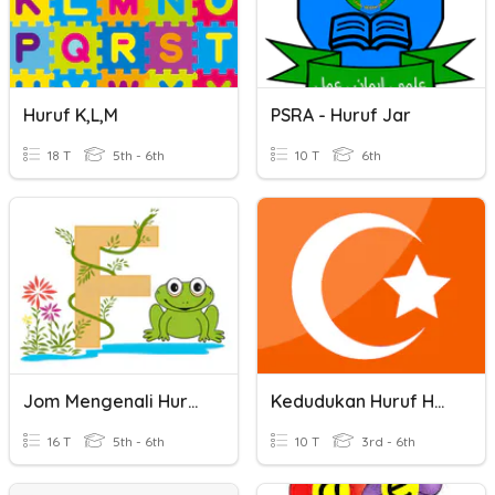
Huruf K,l,m
PSRA - Huruf Jar
18 T
5th - 6th
10 T
6th
Jom Mengenali Huruf Kecil
Kedudukan Huruf Hamzah
16 T
5th - 6th
10 T
3rd - 6th