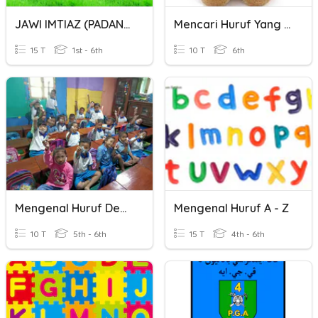
JAWI IMTIAZ (PADANAN HURUF) 1
Mencari Huruf Yang Hilang
15 T
1st - 6th
10 T
6th
Mengenal Huruf Depan
Mengenal Huruf A - Z
10 T
5th - 6th
15 T
4th - 6th