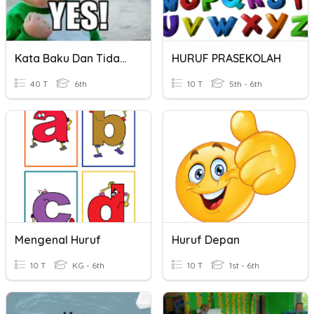
Kata Baku Dan Tidak Baku Huruf H- K (CiptaCendekia)
HURUF PRASEKOLAH
40 T
6th
10 T
5th - 6th
Mengenal Huruf
Huruf Depan
10 T
KG - 6th
10 T
1st - 6th