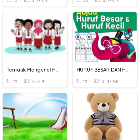
10 T
5th - 6th
20 T
5th - 6th
Tematik Mengenal Huruf
HURUF BESAR DAN HURUF KECIL
10 T
6th - 7th
10 T
2nd - 6th