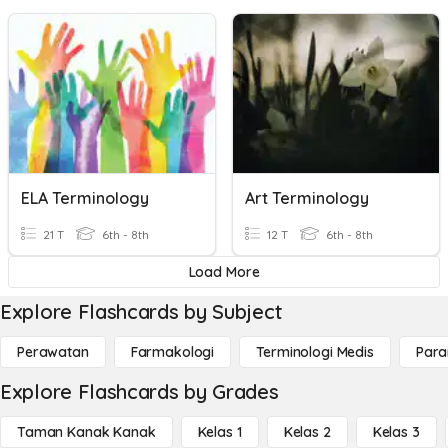
ELA Terminology
Art Terminology
21 T
6th - 8th
12 T
6th - 8th
Load More
Explore Flashcards by Subject
Perawatan
Farmakologi
Terminologi Medis
Para
Explore Flashcards by Grades
Taman Kanak Kanak
Kelas 1
Kelas 2
Kelas 3