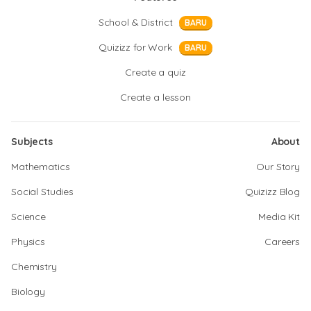
School & District
BARU
Quizizz for Work
BARU
Create a quiz
Create a lesson
Subjects
About
Mathematics
Our Story
Social Studies
Quizizz Blog
Science
Media Kit
Physics
Careers
Chemistry
Biology