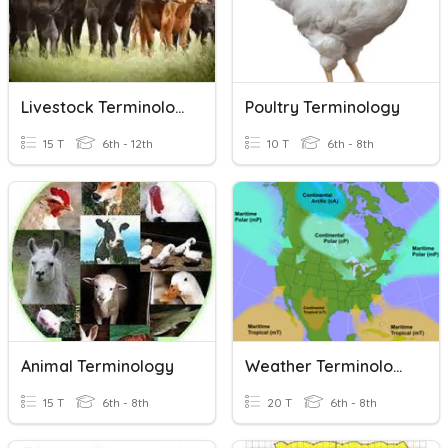
Livestock Terminology
Poultry Terminology
15 T
6th - 12th
10 T
6th - 8th
Animal Terminology
Weather Terminology
15 T
6th - 8th
20 T
6th - 8th