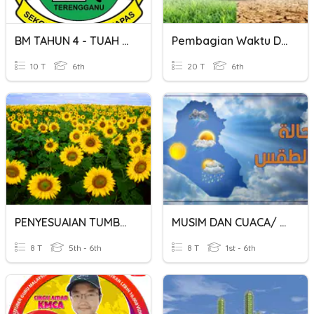
BM TAHUN 4 - TUAH MUSIM KEMARAU
Pembagian Waktu Dan Perubahan Musim Kelas 6
10 T
6th
20 T
6th
PENYESUAIAN TUMBUHAN TERHADAP IKLIM DAN MUSIM
MUSIM DAN CUACA/ الفصل والطقس
8 T
5th - 6th
8 T
1st - 6th