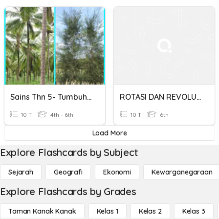
Sains Thn 5- Tumbuhan Menyesuaikan Diri Dgn Iklim Dan Musim
ROTASI DAN REVOLUSI
10 T
4th - 6th
10 T
6th
Load More
Explore Flashcards by Subject
Sejarah
Geografi
Ekonomi
Kewarganegaraan
Explore Flashcards by Grades
Taman Kanak Kanak
Kelas 1
Kelas 2
Kelas 3