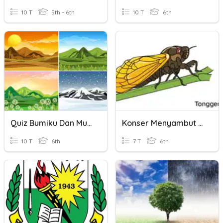
10 T
5th - 6th
10 T
6th
Quiz Bumiku Dan Musimnya
Konser Menyambut Musim Kemarau
10 T
6th
7 T
6th