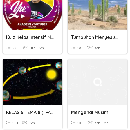
Kuiz Kelas Intensif Musim Cuti
Tumbuhan Menyesuaikan Diri Dengan Iklim Dan Perubahan Musim
27 T
4th - 6th
10 T
6th
KELAS 6 TEMA 8 ( IPA - MUSIM DAN GERAK BULAN)
Mengenal Musim
15 T
6th
10 T
6th - 8th