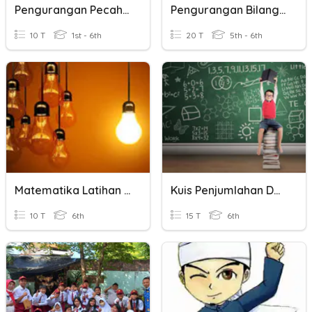
Pengurangan Pecahan Biasa Dan Campuran
Pengurangan Bilangan Bulat Negatif
10 T
1st - 6th
20 T
5th - 6th
Matematika Latihan Operasi Hitung Bilangan Campuran
Kuis Penjumlahan Dan Pengurangan Bilangan Bulat
10 T
6th
15 T
6th