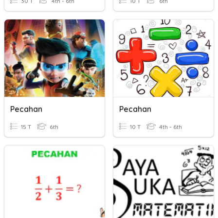
30 T
4th - 6th
10 T
6th
Pecahan
Pecahan
15 T
6th
10 T
4th - 6th