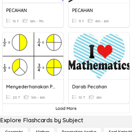
PECAHAN
PECAHAN
15 T
6th - 7th
11 T
4th - 6th
Menyederhanakan PEcahan
Darab Pecahan
20 T
5th - 6th
10 T
6th
Load More
Explore Flashcards by Subject