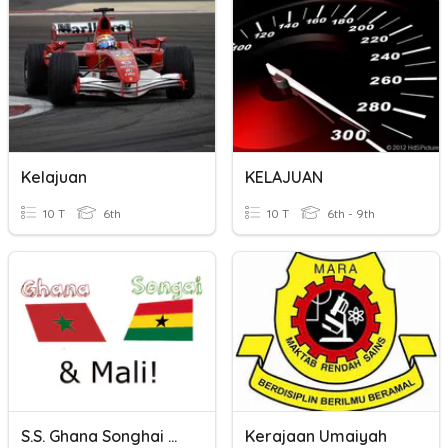
Kelajuan
KELAJUAN
10 T
6th
10 T
6th - 9th
S.S. Ghana Songhai & Mali Review
Kerajaan Umaiyah