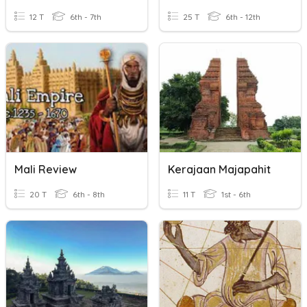
12 T
6th - 7th
25 T
6th - 12th
Mali Review
Kerajaan Majapahit
20 T
6th - 8th
11 T
1st - 6th