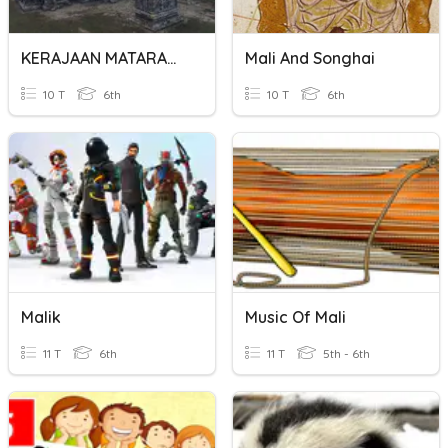
KERAJAAN MATARAM KUNO
Mali And Songhai
10 T
6th
10 T
6th
Malik
Music Of Mali
11 T
6th
11 T
5th - 6th