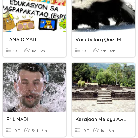
TAMA O MALI
Vocabulary Quiz: Mal, Male
10 T
1st - 6th
10 T
4th - 6th
FI'IL MADI
Kerajaan Melayu Awal
10 T
3rd - 6th
10 T
1st - 6th