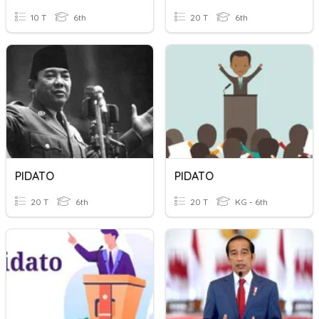
10 T
6th
20 T
6th
PIDATO
PIDATO
20 T
6th
20 T
KG - 6th