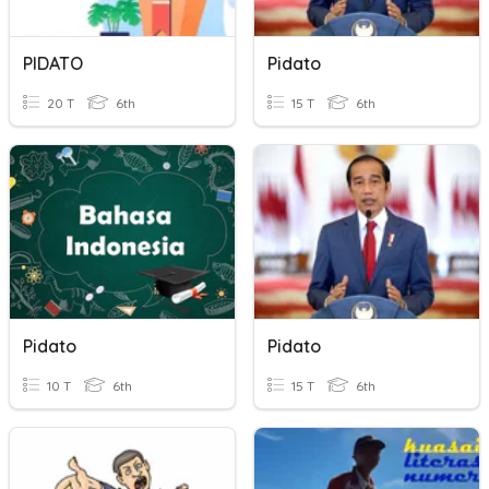
PIDATO
Pidato
20 T
6th
15 T
6th
Pidato
Pidato
10 T
6th
15 T
6th