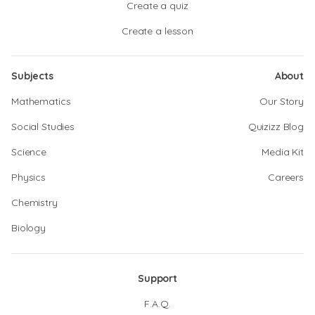
Create a quiz
Create a lesson
Subjects
About
Mathematics
Our Story
Social Studies
Quizizz Blog
Science
Media Kit
Physics
Careers
Chemistry
Biology
Support
F.A.Q.