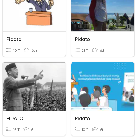
Pidato
Pidato
10 T
6th
21 T
6th
PIDATO
Pidato
15 T
6th
10 T
6th