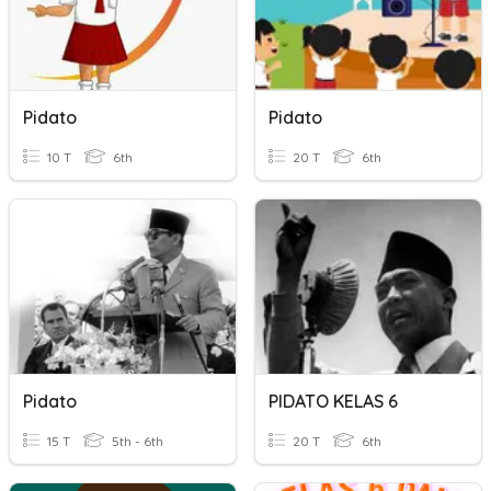
Pidato
Pidato
10 T
6th
20 T
6th
Pidato
PIDATO KELAS 6
15 T
5th - 6th
20 T
6th