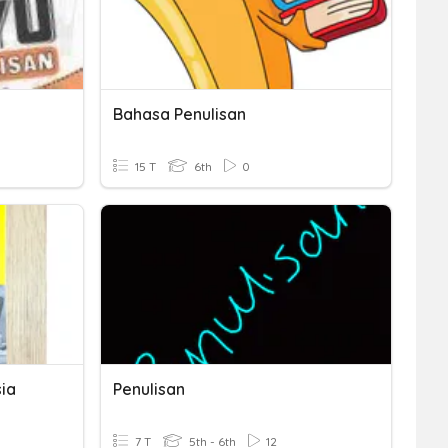
Bahasa Penulisan
15 T
6th
0
ia
Penulisan
7 T
5th - 6th
12