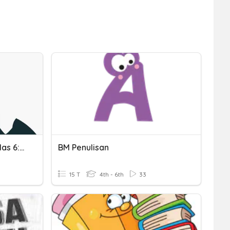
Kuis Bahasa Indonesia Kelas 6: Penulisan Pidato
BM Penulisan
15 T
4th - 6th
33