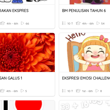
RAKAN EKSPRES
BM PENULISAN TAHUN 6
4th - 6th
66
10 T
4th - 6th
54
SAN GALUS 1
EKSPRESI EMOSI CHALLEN
4th - 6th
5
10 T
1st - 6th
8