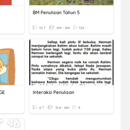
BM Penulisan Tahun 5
10 T
4th - 6th
124
GE
Interaksi Penulisan
6 T
3rd - 6th
9