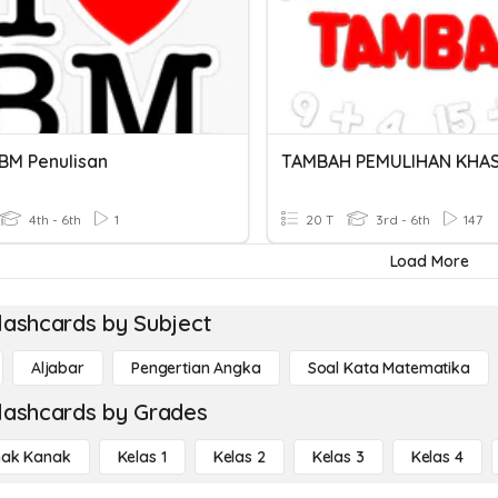
 BM Penulisan
TAMBAH PEMULIHAN KHA
4th - 6th
1
20 T
3rd - 6th
147
Load More
lashcards by Subject
Aljabar
Pengertian Angka
Soal Kata Matematika
lashcards by Grades
ak Kanak
Kelas 1
Kelas 2
Kelas 3
Kelas 4