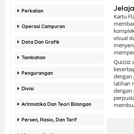
Jelaja
Perkalian
Kartu F
membant
Operasi Campuran
komplek
visual 
Data Dan Grafik
menyena
memperk
Tambahan
Quizizz 
keserba
Pengurangan
dengan g
latihan 
Divisi
dengan 
perpusta
Aritmatika Dan Teori Bilangan
membuat
Persen, Rasio, Dan Tarif