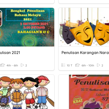
ulisan 2021
Penulisan Karangan Narat
4th - 6th
2
10 T
6th - 10th
2