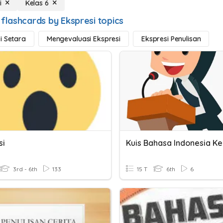
i
Kelas 6
 flashcards by Ekspresi topics
i Setara
Mengevaluasi Ekspresi
Ekspresi Penulisan
si
3rd - 6th
133
15 T
6th
6