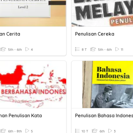
an Cerita
Penulisan Cereka
5th - 6th
4
8 T
5th - 6th
11
han Penulisan Kata
Penulisan Bahasa Indones
6th - 8th
5
10 T
6th
3