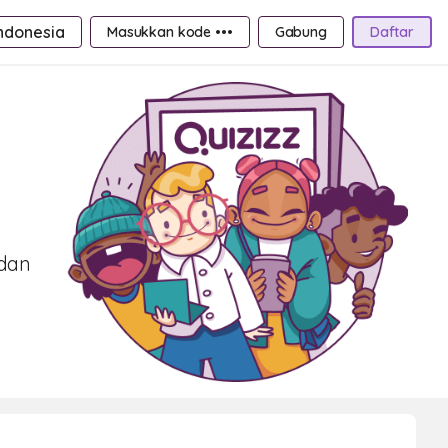
ndonesia
Masukkan kode •••
Gabung
Daftar
 dan