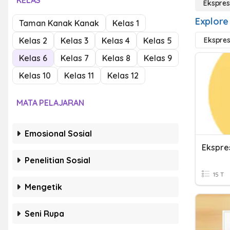
KELAS
Ekspres
Explore
Taman Kanak Kanak
Kelas 1
Kelas 2
Kelas 3
Kelas 4
Kelas 5
Ekspres
Kelas 6
Kelas 7
Kelas 8
Kelas 9
Kelas 10
Kelas 11
Kelas 12
MATA PELAJARAN
Emosional Sosial
Ekspre
Penelitian Sosial
15 T
Mengetik
Seni Rupa