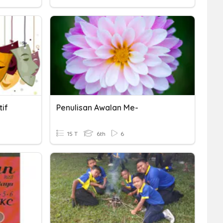
if
Penulisan Awalan Me-
15 T
6th
6