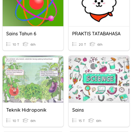
Sains Tahun 6
PRAKTIS TATABAHASA
10 T
6th
20 T
6th
Teknik Hidroponik
Sains
10 T
6th
15 T
6th