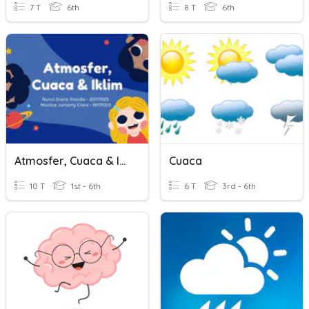
7 T
6th
8 T
6th
Atmosfer, Cuaca & Iklim
Cuaca
10 T
1st - 6th
6 T
3rd - 6th