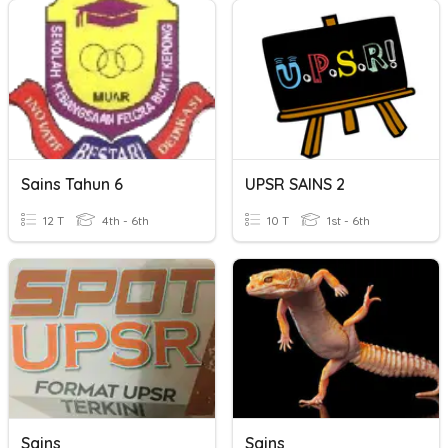
Sains Tahun 6
UPSR SAINS 2
12 T
4th - 6th
10 T
1st - 6th
Sains
Sains