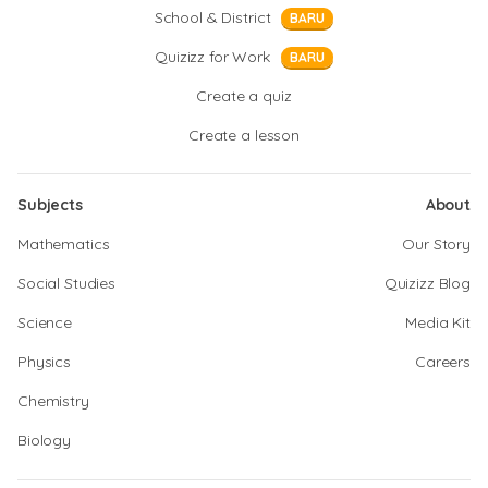
School & District
BARU
Quizizz for Work
BARU
Create a quiz
Create a lesson
Subjects
About
Mathematics
Our Story
Social Studies
Quizizz Blog
Science
Media Kit
Physics
Careers
Chemistry
Biology