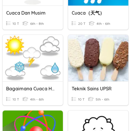
Cuaca Dan Musim
Cuaca（天气）
10 T
6th - 8th
20 T
4th - 6th
Bagaimana Cuaca Hari Ini?
Teknik Sains UPSR
10 T
4th - 6th
10 T
5th - 6th