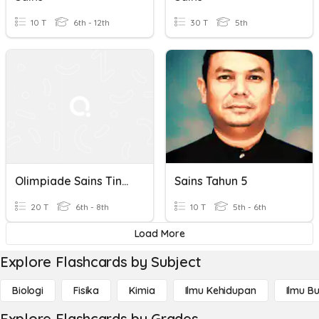
10 T
6th - 12th
30 T
5th
Olimpiade Sains Tingkat Sekolah Menengah Pertama
Sains Tahun 5
20 T
6th - 8th
10 T
5th - 6th
Load More
Explore Flashcards by Subject
Biologi
Fisika
Kimia
Ilmu Kehidupan
Ilmu B
Explore Flashcards by Grades