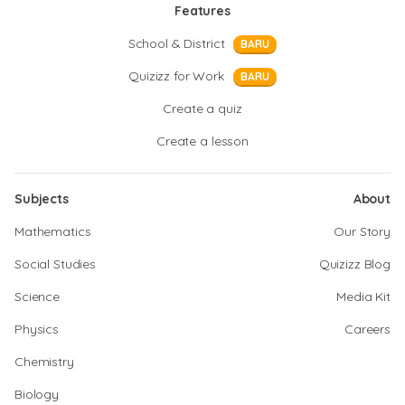
Features
School & District
BARU
Quizizz for Work
BARU
Create a quiz
Create a lesson
Subjects
About
Mathematics
Our Story
Social Studies
Quizizz Blog
Science
Media Kit
Physics
Careers
Chemistry
Biology