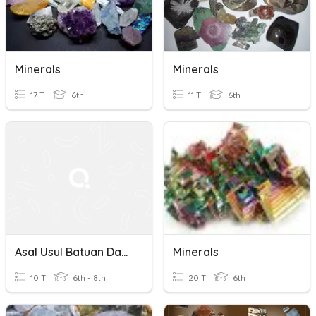
Minerals
Minerals
17 T
6th
11 T
6th
Asal Usul Batuan Dan Sifat Batuan
Minerals
10 T
6th - 8th
20 T
6th