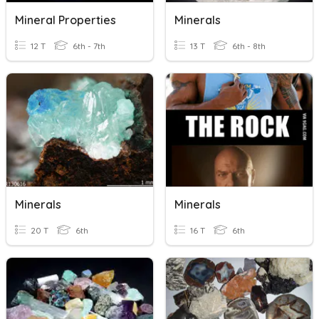
Mineral Properties
Minerals
12 T
6th - 7th
13 T
6th - 8th
Minerals
Minerals
20 T
6th
16 T
6th