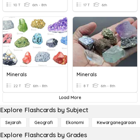
10 T
6th - 8th
17 T
6th
Minerals
Minerals
22 T
6th - 8th
8 T
6th - 8th
Load More
Explore Flashcards by Subject
Sejarah
Geografi
Ekonomi
Kewarganegaraan
Explore Flashcards by Grades