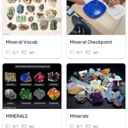
Mineral Vocab
Mineral Checkpoint
12 T
6th
13 T
6th
MINERALS
Minerals
13 T
6th
18 T
6th