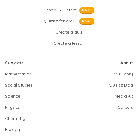
School & District
BARU
Quizizz for Work
BARU
Create a quiz
Create a lesson
Subjects
About
Mathematics
Our Story
Social Studies
Quizizz Blog
Science
Media Kit
Physics
Careers
Chemistry
Biology