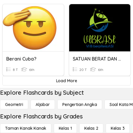
Berani Cuba?
SATUAN BERAT DAN KUANTITAS
8 T
6th
20 T
6th
Load More
Explore Flashcards by Subject
Geometri
Aljabar
Pengertian Angka
Soal Kata 
Explore Flashcards by Grades
Taman Kanak Kanak
Kelas 1
Kelas 2
Kelas 3