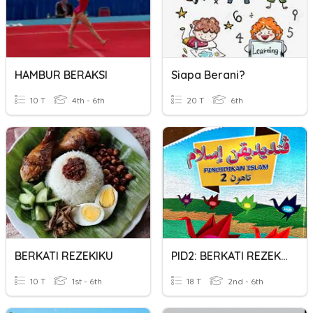
HAMBUR BERAKSI
Siapa Berani?
10 T
4th - 6th
20 T
6th
BERKATI REZEKIKU
PID2: BERKATI REZEKIKU
10 T
1st - 6th
18 T
2nd - 6th