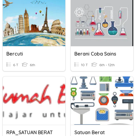
Bercuti
Berani Coba Sains
6 T
6th
10 T
6th - 12th
RPA_SATUAN BERAT
Satuan Berat