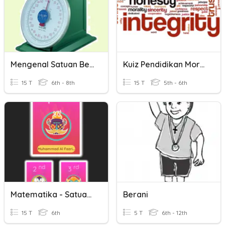
Mengenal Satuan Berat
Kuiz Pendidikan Moral - Berani
15 T
6th - 8th
15 T
5th - 6th
Matematika - Satuan Waktu, Volume & Berat
Berani
15 T
6th
5 T
6th - 12th