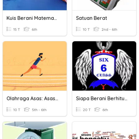
Kuis Berani Matematika
Satuan Berat
15 T
6th
10 T
2nd - 6th
Olahraga Asas: Asas Berlari
Siapa Berani Berhitung
10 T
5th - 6th
20 T
6th