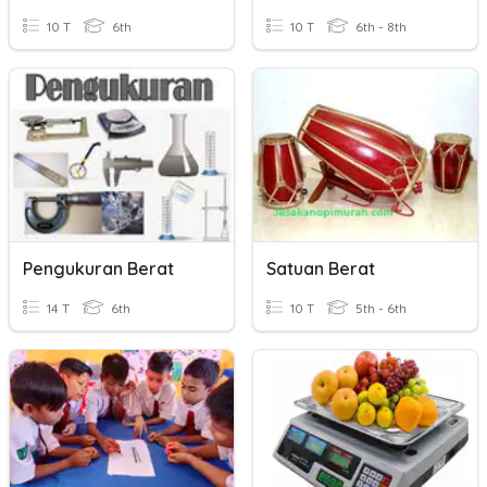
10 T
6th
10 T
6th - 8th
Pengukuran Berat
Satuan Berat
14 T
6th
10 T
5th - 6th