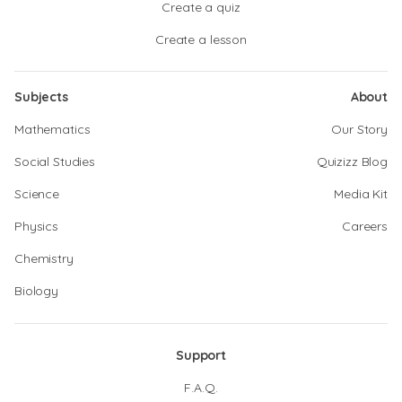
Create a quiz
Create a lesson
Subjects
About
Mathematics
Our Story
Social Studies
Quizizz Blog
Science
Media Kit
Physics
Careers
Chemistry
Biology
Support
F.A.Q.