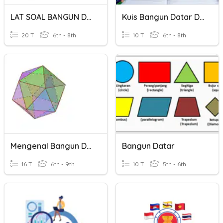
LAT SOAL BANGUN DATAR KELAS 7 KURIKULUM MERDEKA
Kuis Bangun Datar Dan Ruang
20 T
6th - 8th
10 T
6th - 8th
Mengenal Bangun Datar Bangun Ruang
Bangun Datar
16 T
6th - 9th
10 T
5th - 6th