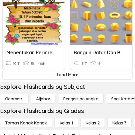
Menentukan Perimeter Gabungan Bentuk-Bentuk Dua Matra
Bangun Datar Dan Bangun Ruang (2)
10 T
5th - 6th
15 T
6th
Load More
Explore Flashcards by Subject
Geometri
Aljabar
Pengertian Angka
Soal Kata 
Explore Flashcards by Grades
Taman Kanak Kanak
Kelas 1
Kelas 2
Kelas 3