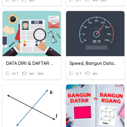
10 T
6th
10 T
4th - 6th
DATA DIRI & DAFTAR RIWAYAT HIDUP
Speed, Bangun Datar & Bangun Ruang
10 T
6th - 12th
12 T
6th