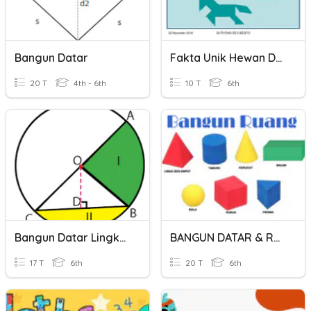
Bangun Datar
Fakta Unik Hewan Dan Bentuk Bangun Datar
20 T
4th - 6th
10 T
6th
Bangun Datar Lingkaran
BANGUN DATAR & RUANG
17 T
6th
20 T
6th