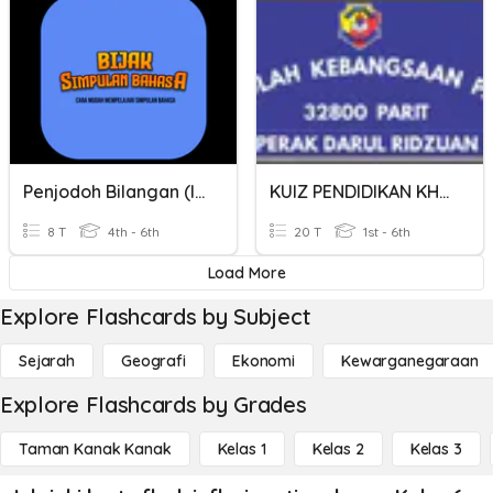
Penjodoh Bilangan (Inovasi PeBiDi A21)
KUIZ PENDIDIKAN KHAS INOVASI PERMAINAN DIGITAL SK PARIT 2021
8 T
4th - 6th
20 T
1st - 6th
Load More
Explore Flashcards by Subject
Sejarah
Geografi
Ekonomi
Kewarganegaraan
Explore Flashcards by Grades
Taman Kanak Kanak
Kelas 1
Kelas 2
Kelas 3