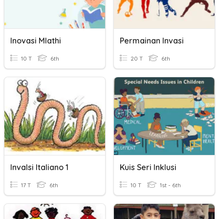
Inovasi Mlathi
Permainan Invasi
10 T
6th
20 T
6th
Invalsi Italiano 1
Kuis Seri Inklusi
17 T
6th
10 T
1st - 6th