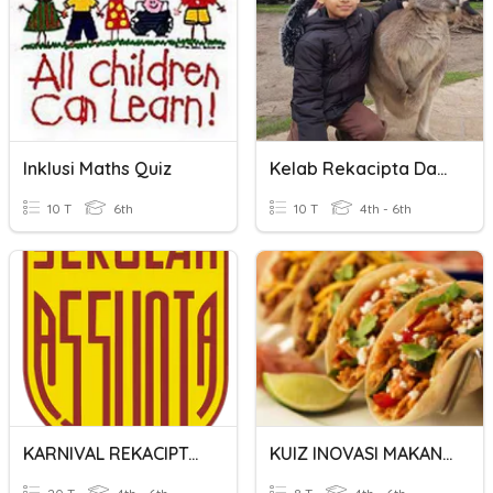
Inklusi Maths Quiz
Kelab Rekacipta Dan Inovasi
10 T
6th
10 T
4th - 6th
KARNIVAL REKACIPTA INOVASI 2018
KUIZ INOVASI MAKANAN SIHAT