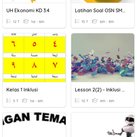
UH Ekonomi KD 3.4
Latihan Soal OSN SMP IPS Ekonomi 1
12 T
1st - 6th
15 T
6th - 8th
Kelas 1 Inklusi
Lesson 2(2) - Inklusi Grade 4-6 SDIBB
5 T
1st - 6th
10 T
4th - 6th