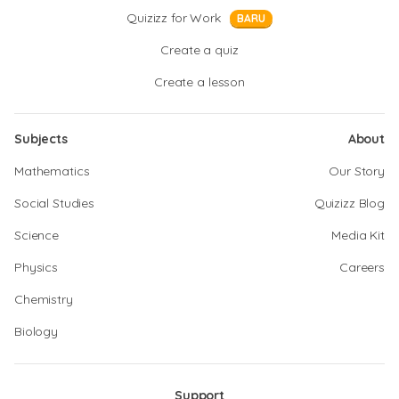
Quizizz for Work
BARU
Create a quiz
Create a lesson
Subjects
About
Mathematics
Our Story
Social Studies
Quizizz Blog
Science
Media Kit
Physics
Careers
Chemistry
Biology
Support