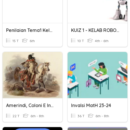
Penilaian Tema1 Kelas 6
KUIZ 1 - KELAB ROBOTIK DAN INOVASI BiTES
15 T
6th
10 T
4th - 6th
Amerindi, Coloni E Inglesi: L'America Del '700
Invalsi MatH 23-24
22 T
6th - 8th
36 T
6th - 8th