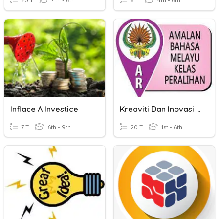
20 T
4th - 6th
8 T
4th - 6th
Inflace A Investice
Kreaviti Dan Inovasi (ABM) 1
7 T
6th - 9th
20 T
1st - 6th