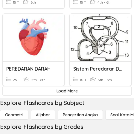
15 T
6th
15 T
4th - 6th
PEREDARAN DARAH
Sistem Peredaran Darah
25 T
5th - 6th
10 T
5th - 6th
Load More
Explore Flashcards by Subject
Geometri
Aljabar
Pengertian Angka
Soal Kata 
Explore Flashcards by Grades