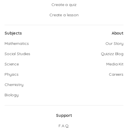
Create a quiz
Create a lesson
Subjects
About
Mathematics
Our Story
Social Studies
Quizizz Blog
Science
Media Kit
Physics
Careers
Chemistry
Biology
Support
F.A.Q.