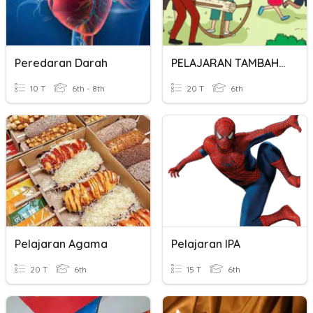
Peredaran Darah
PELAJARAN TAMBAHAN KELAS 6
10 T
6th - 8th
20 T
6th
Pelajaran Agama
Pelajaran IPA
20 T
6th
15 T
6th