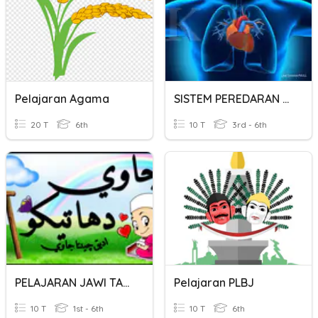
Pelajaran Agama
SISTEM PEREDARAN DARAH MANUSIA & HEWAN
20 T
6th
10 T
3rd - 6th
PELAJARAN JAWI TAHUN 1
Pelajaran PLBJ
10 T
1st - 6th
10 T
6th