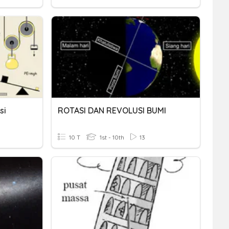
si
ROTASI DAN REVOLUSI BUMI
10 T
1st - 10th
13