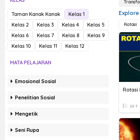
KELAS
Transf
Explore
Taman Kanak Kanak
Kelas 1
Kelas 2
Kelas 3
Kelas 4
Kelas 5
Rotasi
Kelas 6
Kelas 7
Kelas 8
Kelas 9
Kelas 10
Kelas 11
Kelas 12
MATA PELAJARAN
Emosional Sosial
Rotasi
Penelitian Sosial
20 T
Mengetik
Seni Rupa