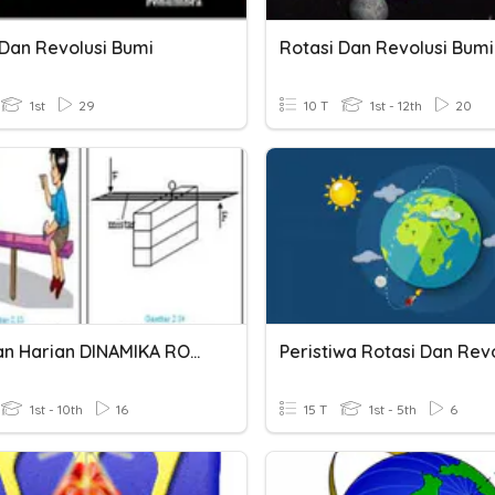
 Dan Revolusi Bumi
Rotasi Dan Revolusi Bumi
1st
29
10 T
1st - 12th
20
ULangan Harian DINAMIKA ROTASI & KESETIMBANGAN BENDA TEGAR
1st - 10th
16
15 T
1st - 5th
6