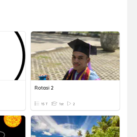
Rotasi 2
15 T
1st
2