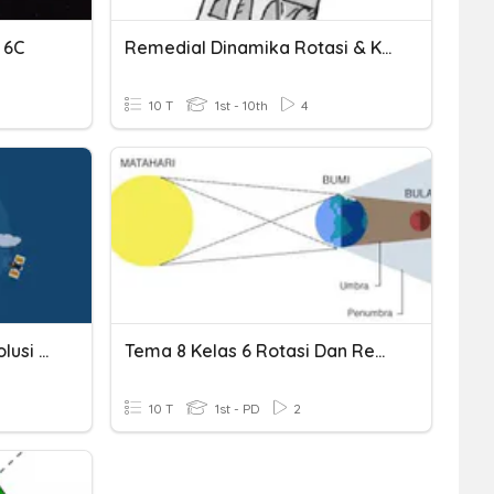
 6C
Remedial Dinamika Rotasi & Kesetimbangan Benda Tegar
10 T
1st - 10th
4
Peristiwa Rotasi Dan Revolusi Bumi (Royyan Andhini)
Tema 8 Kelas 6 Rotasi Dan Revolusi Bumi
10 T
1st - PD
2