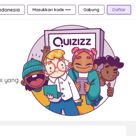
ndonesia
Masukkan kode •••
Gabung
Daftar
mi yang