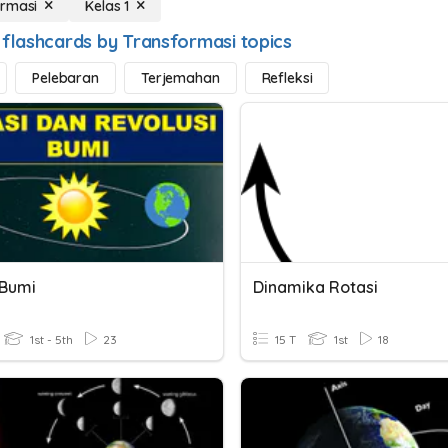
ormasi
Kelas 1
 flashcards by Transformasi topics
Pelebaran
Terjemahan
Refleksi
 Bumi
Dinamika Rotasi
1st - 5th
23
15 T
1st
18