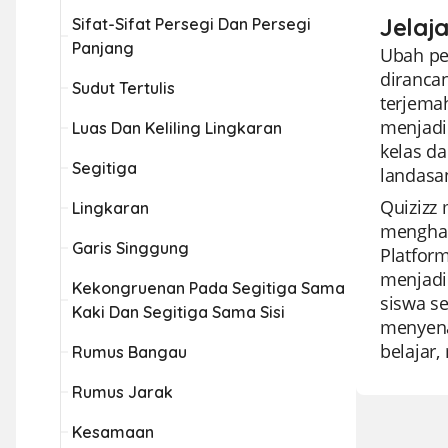
Jelaj
Sifat-Sifat Persegi Dan Persegi
Panjang
Ubah pen
diranca
Sudut Tertulis
terjema
menjadi
Luas Dan Keliling Lingkaran
kelas d
Segitiga
landasa
Quizizz
Lingkaran
menghar
Garis Singgung
Platform
menjadi
Kekongruenan Pada Segitiga Sama
siswa se
Kaki Dan Segitiga Sama Sisi
menyena
belajar,
Rumus Bangau
Rumus Jarak
Kesamaan