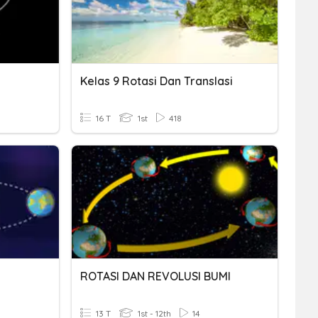
Kelas 9 Rotasi Dan Translasi
16 T
1st
418
ROTASI DAN REVOLUSI BUMI
13 T
1st - 12th
14