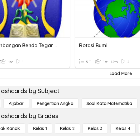
Kesetimbangan Benda Tegar & Dinamika Rotasi Oleh Yulianto S
Rotasi Bumi
1st
1
5 T
1st - 12th
2
Load More
lashcards by Subject
Aljabar
Pengertian Angka
Soal Kata Matematika
lashcards by Grades
ak Kanak
Kelas 1
Kelas 2
Kelas 3
Kelas 4