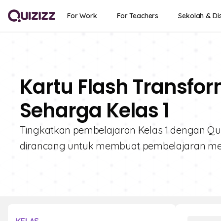
For Work
For Teachers
Sekolah & Dis
Kartu Flash Transfor
Seharga Kelas 1
Tingkatkan pembelajaran Kelas 1 dengan Quizi
dirancang untuk membuat pembelajaran men