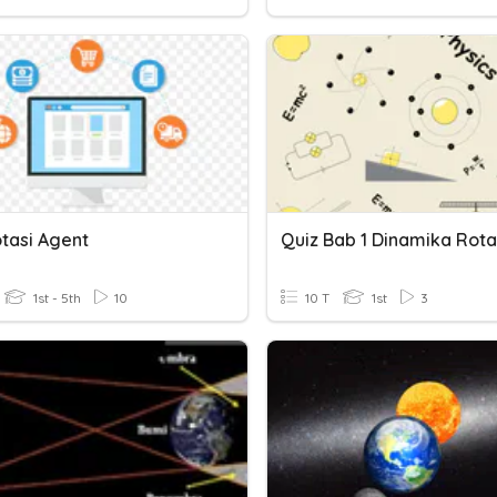
otasi Agent
Quiz Bab 1 Dinamika Rota
1st - 5th
10
10 T
1st
3