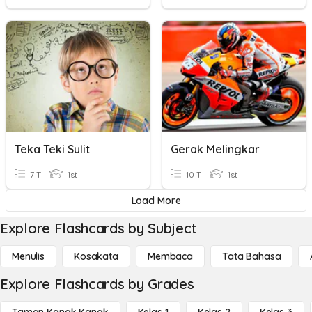
Teka Teki Sulit
Gerak Melingkar
7 T
1st
10 T
1st
Load More
Explore Flashcards by Subject
Menulis
Kosakata
Membaca
Tata Bahasa
Explore Flashcards by Grades