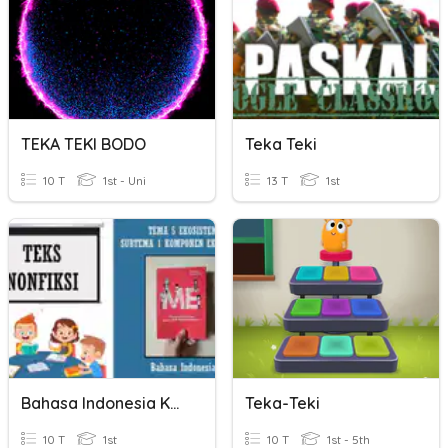
TEKA TEKI BODO
Teka Teki
10 T
1st - Uni
13 T
1st
Bahasa Indonesia Kelas 6 (teks Nonfiksi)
Teka-Teki
10 T
1st
10 T
1st - 5th