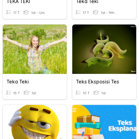
TEKA TEKI
Teka Teki
17 T
1st - Uni
17 T
1st - 9th
Teka Teki
Teks Eksposisi Tes
15 T
1st
10 T
1st