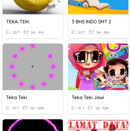
TEKA-TEKI
5 BHS INDO SMT 2
20 T
1st - 9th
20 T
1st - 5th
Teka Teki
Teka Teki Jawi
10 T
1st - 12th
15 T
1st - 12th