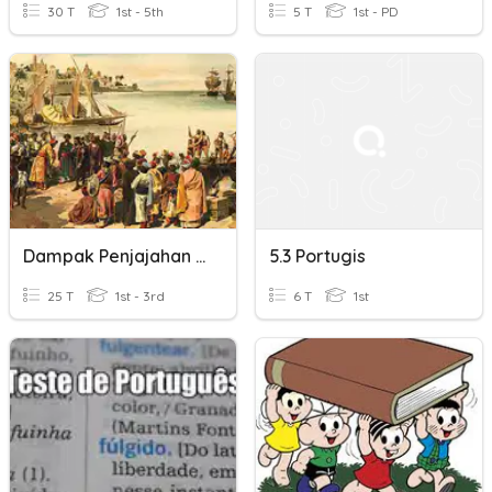
30 T
1st - 5th
5 T
1st - PD
Dampak Penjajahan Portugis, Spanyol, Dan Inggris
5.3 Portugis
25 T
1st - 3rd
6 T
1st