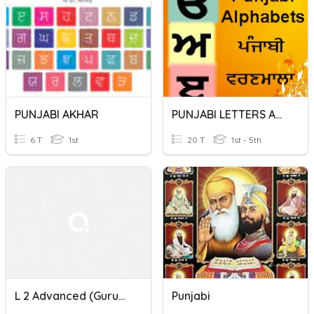
PUNJABI AKHAR
PUNJABI LETTERS AND THEIR SOUNDS
6 T
1st
20 T
1st - 5th
L 2 Advanced (Gurubolee Punjabi) P:12-15 ਔਂਕੜ ਦੂਲੈਂਕੜ
Punjabi