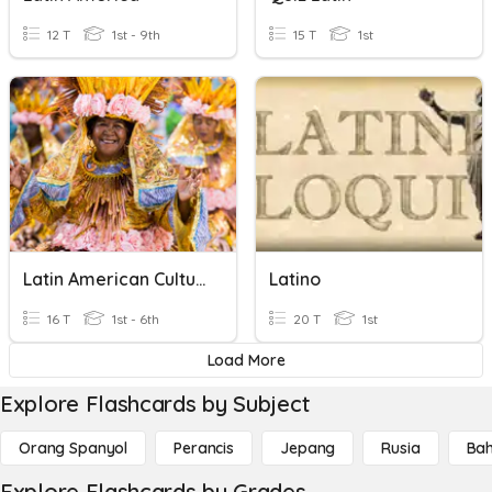
12 T
1st - 9th
15 T
1st
Latin American Culture
Latino
16 T
1st - 6th
20 T
1st
Load More
Explore Flashcards by Subject
Orang Spanyol
Perancis
Jepang
Rusia
Bah
Explore Flashcards by Grades