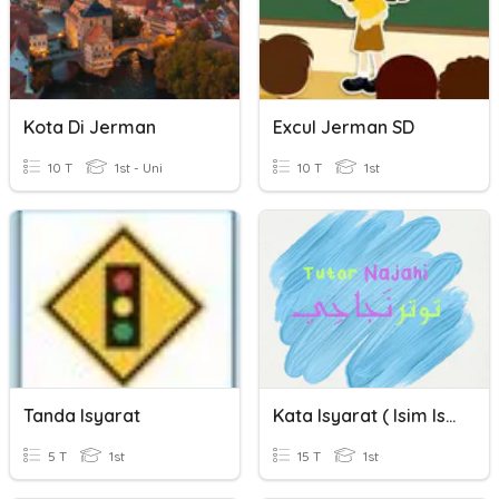
Kota Di Jerman
Excul Jerman SD
10 T
1st - Uni
10 T
1st
Tanda Isyarat
Kata Isyarat ( Isim Isyarah )
5 T
1st
15 T
1st