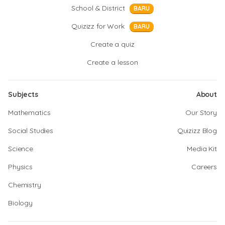
School & District
BARU
Quizizz for Work
BARU
Create a quiz
Create a lesson
Subjects
About
Mathematics
Our Story
Social Studies
Quizizz Blog
Science
Media Kit
Physics
Careers
Chemistry
Biology