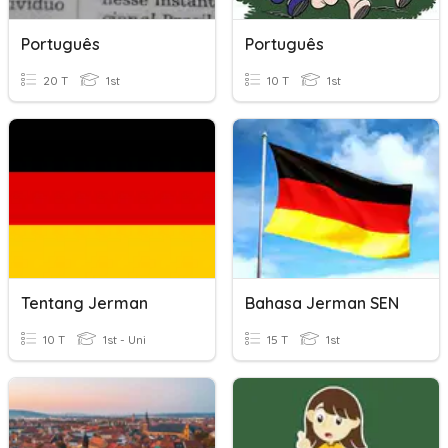
Português
Português
20 T
1st
10 T
1st
Tentang Jerman
Bahasa Jerman SEN
10 T
1st - Uni
15 T
1st