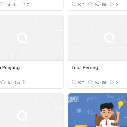
1st - 5th
7
10 T
1st - 5th
0
i Panjang
Luas Persegi
1st - 5th
1
10 T
1st - 5th
0