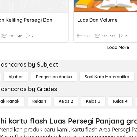
Luas Dan Keliling Persegi Dan Persegi Panjang
Luas Dan Volume
1st - 5th
2
10 T
1st - 5th
2
Load More
lashcards by Subject
Aljabar
Pengertian Angka
Soal Kata Matematika
lashcards by Grades
ak Kanak
Kelas 1
Kelas 2
Kelas 3
Kelas 4
ahi kartu flash Luas Persegi Panjang gra
enalkan produk baru kami, kartu flash Area Persegi P
. Kartu flash ini memberikan cara yang menyenangkan 