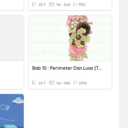
20 T
1st - 2nd
950
Bab 10 : Perimeter Dan Luas (Tingkatan 1)
20 T
1st - 10th
2332