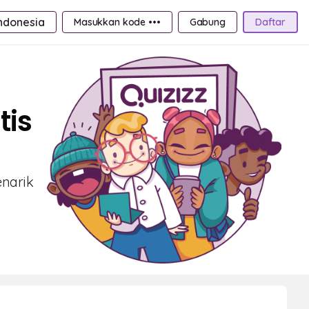
ndonesia
Masukkan kode •••
Gabung
Daftar
tis
enarik