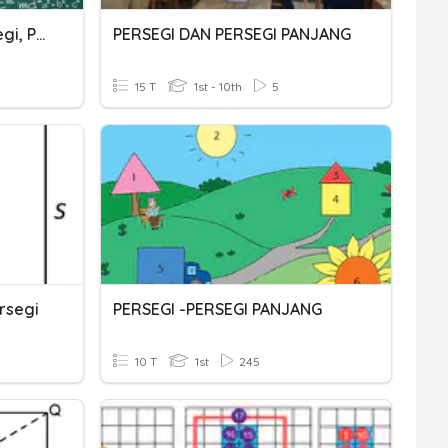
Luas Bangun Datar (persegi, Persegi Panjang, Segitiga)
PERSEGI DAN PERSEGI PANJANG
15 T
1st - 10th
5
rsegi
PERSEGI -PERSEGI PANJANG
10 T
1st
245