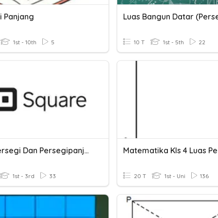
i Panjang
1st - 10th
5
10 T
1st - 5th
22
Luas Persegi Dan Persegipanjang
Matematika Kls 4 Luas Pe
1st - 3rd
33
20 T
1st - Uni
136