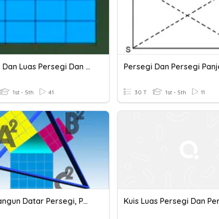
Keliling Dan Luas Persegi Dan Perseg Panjnag
Persegi Dan Persegi Pan
1st - 5th
41
30 T
1st - 5th
11
Luas Bangun Datar Persegi, Persegi Panjang, Dan Segitiga