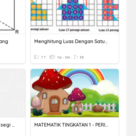
jang
Menghitung Luas Dengan Satuan Persegi
7 T
1st - 5th
38
Kuis Luas Persegi Dan Persegi Panjang
MATEMATIK TINGKATAN 1 - PERIMETER DAN LUAS