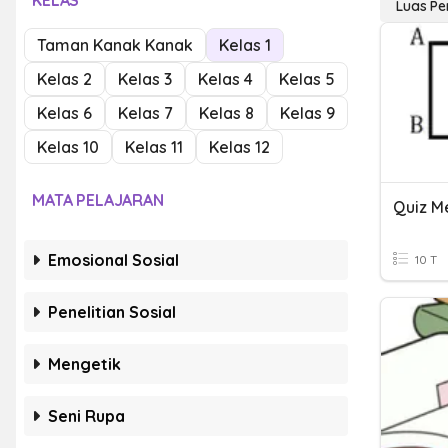
KELAS
Luas Pe
Taman Kanak Kanak
Kelas 1
Kelas 2
Kelas 3
Kelas 4
Kelas 5
Kelas 6
Kelas 7
Kelas 8
Kelas 9
Kelas 10
Kelas 11
Kelas 12
MATA PELAJARAN
Emosional Sosial
10 T
Penelitian Sosial
Mengetik
Seni Rupa