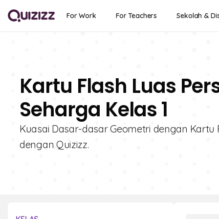
For Work
For Teachers
Sekolah & Dis
Kartu Flash Luas Per
Seharga Kelas 1
Kuasai Dasar-dasar Geometri dengan Kartu Fl
dengan Quizizz.