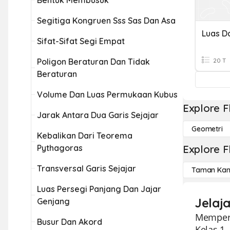
Bentuk Membusuk
Segitiga Kongruen Sss Sas Dan Asa
Sifat-Sifat Segi Empat
Poligon Beraturan Dan Tidak
20 T
Beraturan
Volume Dan Luas Permukaan Kubus
Explore F
Jarak Antara Dua Garis Sejajar
Geometri
Kebalikan Dari Teorema
Pythagoras
Explore F
Transversal Garis Sejajar
Taman Kan
Luas Persegi Panjang Dan Jajar
Jelaj
Genjang
Memperk
Busur Dan Akord
Kelas 1