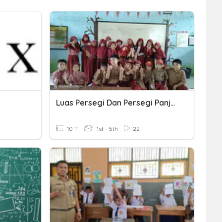
Luas Persegi Dan Persegi Panjang
10 T
1st - 5th
22