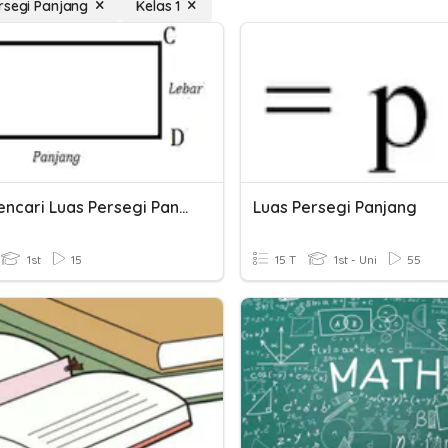
rsegi Panjang
Kelas 1
Quiz Mencari Luas Persegi Panjang
Luas Persegi Panjang
1st
15
15 T
1st - Uni
55