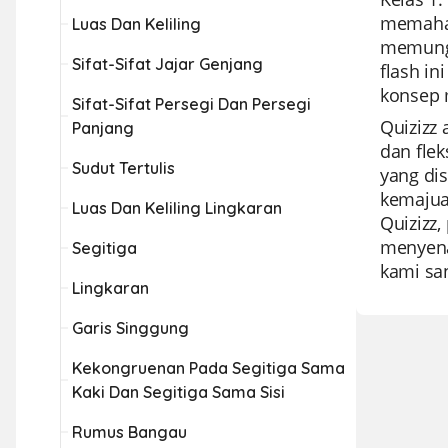
memaham
Luas Dan Keliling
memungk
Sifat-Sifat Jajar Genjang
flash i
konsep 
Sifat-Sifat Persegi Dan Persegi
Quizizz
Panjang
dan fle
Sudut Tertulis
yang di
kemajua
Luas Dan Keliling Lingkaran
Quizizz
menyena
Segitiga
kami sa
Lingkaran
Garis Singgung
Kekongruenan Pada Segitiga Sama
Kaki Dan Segitiga Sama Sisi
Rumus Bangau