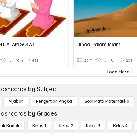
N DALAM SOLAT
Jihad Dalam Islam
1st - 10th
635
20 T
1st - Uni
204
Load More
lashcards by Subject
Aljabar
Pengertian Angka
Soal Kata Matematika
lashcards by Grades
ak Kanak
Kelas 1
Kelas 2
Kelas 3
Kelas 4