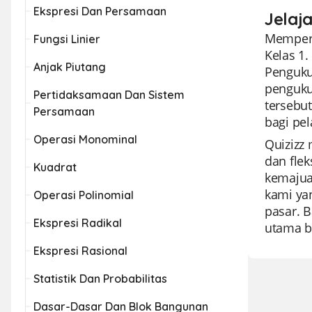
Ekspresi Dan Persamaan
Jelaj
Memperk
Fungsi Linier
Kelas 1
Anjak Piutang
Penguku
pengukur
Pertidaksamaan Dan Sistem
tersebu
Persamaan
bagi pe
Operasi Monominal
Quizizz
dan fle
Kuadrat
kemajua
kami ya
Operasi Polinomial
pasar. B
Ekspresi Radikal
utama ba
Ekspresi Rasional
Statistik Dan Probabilitas
Dasar-Dasar Dan Blok Bangunan