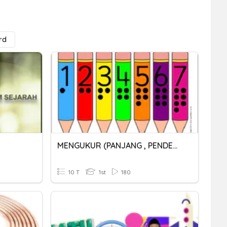
rd
MENGUKUR (PANJANG , PENDEK)
10 T
1st
180