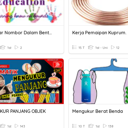
Menukar Nombor Dalam Bentuk Perkataan
Kerja Pemaipan Kuprum.
1st
2
15 T
1st - Uni
12
KUR PANJANG OBJEK
Mengukur Berat Benda
1st
143
10 T
1st
138