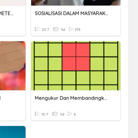
TEKNIK MENGUKUR PARAMETER KESIHATAN BADAN
SOSIALISASI DALAM MASYARAKAT
20 T
1st
219
N
Mengukur Dan Membandingkan Luas
10 T
1st
6