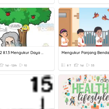
Sains T2 8.1.3 Mengukur Daya Dalam Unit S.I
Mengukur Panjang Bend
1st - 12th
10
8 T
1st
33