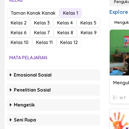
KELAS
Penguku
Explore
Taman Kanak Kanak
Kelas 1
Kelas 2
Kelas 3
Kelas 4
Kelas 5
Menguku
Kelas 6
Kelas 7
Kelas 8
Kelas 9
Kelas 10
Kelas 11
Kelas 12
MATA PELAJARAN
Emosional Sosial
Menguk
Penelitian Sosial
10 T
Mengetik
Seni Rupa