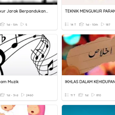
Mengukur Jarak Berpandukan Skala
1st - 5th
5
14 T
1st - 10th
187
lam Muzik
IKHLAS DALAM KEHIDUPA
1st - 3rd
2460
11 T
1st
810