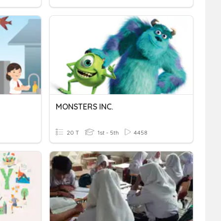
a
MONSTERS INC.
20 T
1st - 5th
4458