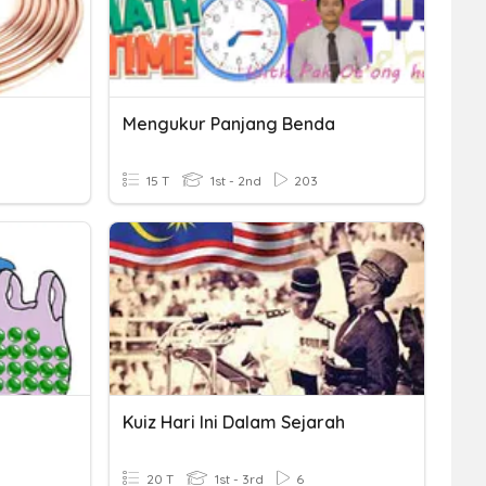
Mengukur Panjang Benda
15 T
1st - 2nd
203
Kuiz Hari Ini Dalam Sejarah
20 T
1st - 3rd
6