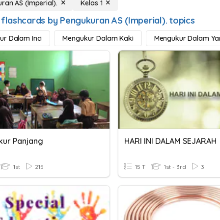
ran AS (Imperial).
Kelas 1
 flashcards by Pengukuran AS (Imperial). topics
r Dalam Inci
Mengukur Dalam Kaki
Mengukur Dalam Ya
ur Panjang
HARI INI DALAM SEJARAH
1st
215
15 T
1st - 3rd
3