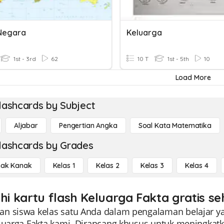
Negara
Keluarga
1st - 3rd
62
10 T
1st - 5th
10
Load More
lashcards by Subject
Aljabar
Pengertian Angka
Soal Kata Matematika
lashcards by Grades
ak Kanak
Kelas 1
Kelas 2
Kelas 3
Kelas 4
ahi kartu flash Keluarga Fakta gratis se
n siswa kelas satu Anda dalam pengalaman belajar ya
eluarga Fakta kami. Dirancang khusus untuk meningkatk