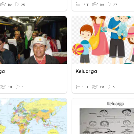
1st
25
15 T
1st
27
ga
Keluarga
1st
3
15 T
1st
5