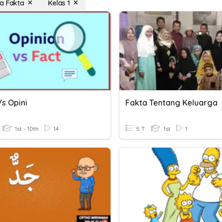
a Fakta
Kelas 1
s Opini
Fakta Tentang Keluarga
1st - 10th
14
5 T
1st
1