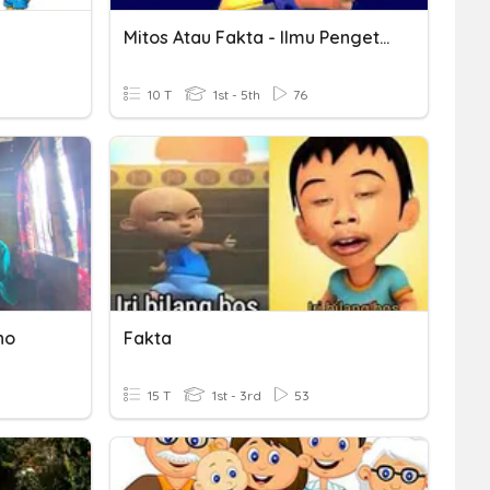
Mitos Atau Fakta - Ilmu Pengetahuan Umum 2
10 T
1st - 5th
76
no
Fakta
15 T
1st - 3rd
53