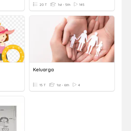
20 T
1st - 5th
145
Keluarga
15 T
1st - 6th
4