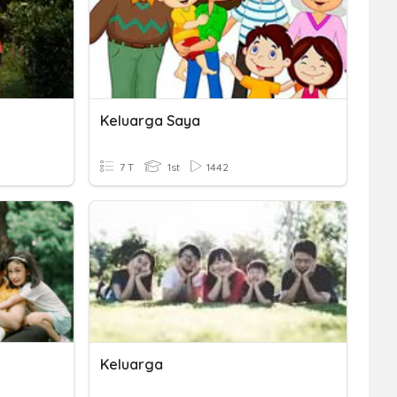
Keluarga Saya
7 T
1st
1442
Keluarga