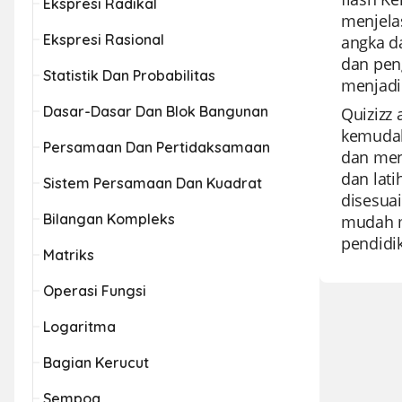
Ekspresi Radikal
menjela
Ekspresi Rasional
angka d
dan peng
Statistik Dan Probabilitas
menjadi
Dasar-Dasar Dan Blok Bangunan
Quizizz 
kemudah
Persamaan Dan Pertidaksamaan
dan men
dan lat
Sistem Persamaan Dan Kuadrat
disesua
Bilangan Kompleks
mudah m
pendidi
Matriks
Operasi Fungsi
Logaritma
Bagian Kerucut
Sempoa