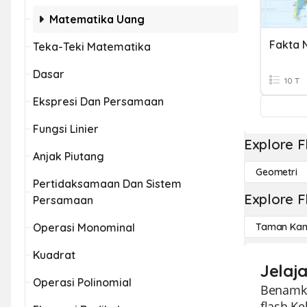
Matematika Uang
Fakta 
Teka-Teki Matematika
Dasar
10 T
Ekspresi Dan Persamaan
Fungsi Linier
Explore F
Anjak Piutang
Geometri
Pertidaksamaan Dan Sistem
Explore F
Persamaan
Operasi Monominal
Taman Kan
Kuadrat
Jelaj
Operasi Polinomial
Benamka
flash K