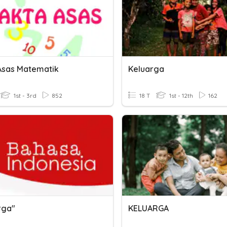
Asas Matematik
Keluarga
1st - 3rd
852
18 T
1st - 12th
162
rga"
KELUARGA