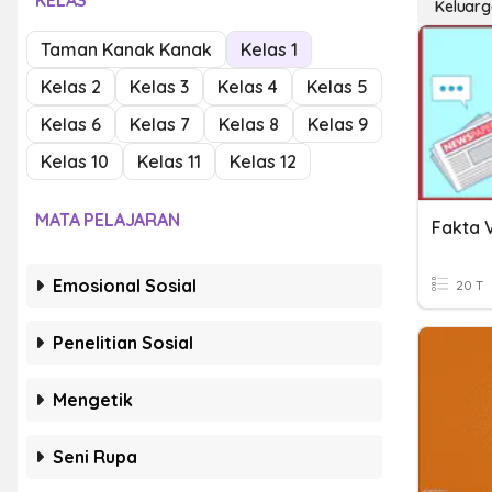
KELAS
Keluarg
Taman Kanak Kanak
Kelas 1
Kelas 2
Kelas 3
Kelas 4
Kelas 5
Kelas 6
Kelas 7
Kelas 8
Kelas 9
Kelas 10
Kelas 11
Kelas 12
MATA PELAJARAN
Fakta V
Emosional Sosial
20 T
Penelitian Sosial
Mengetik
Seni Rupa