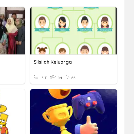
Silsilah Keluarga
15 T
1st
661