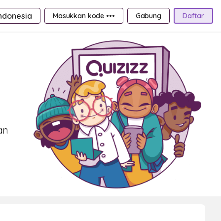
ndonesia
Masukkan kode •••
Gabung
Daftar
an