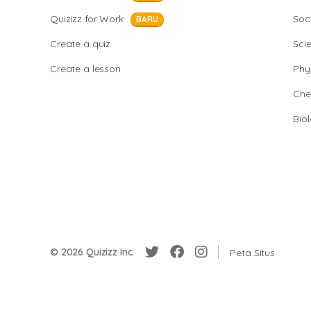
Quizizz for Work
Soci
BARU
Create a quiz
Sci
Create a lesson
Phy
Che
Bio
© 2026 Quizizz Inc.
Peta Situs