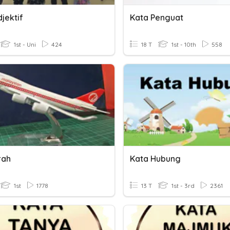
jektif
Kata Penguat
1st - Uni
424
18 T
1st - 10th
558
rah
Kata Hubung
1st
1778
13 T
1st - 3rd
2361