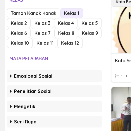
KELAS
Kata B
Taman Kanak Kanak
Kelas 1
Kelas 2
Kelas 3
Kelas 4
Kelas 5
Kelas 6
Kelas 7
Kelas 8
Kelas 9
Kelas 10
Kelas 11
Kelas 12
MATA PELAJARAN
Kata S
Emosional Sosial
15 T
Penelitian Sosial
Mengetik
Seni Rupa