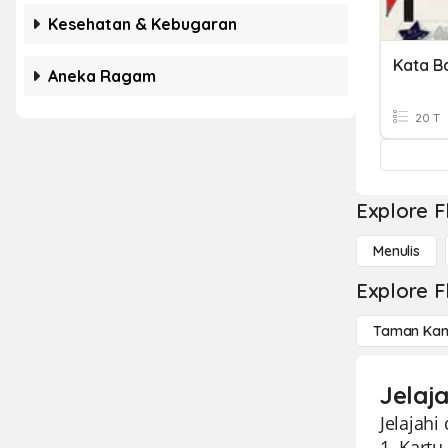
Kesehatan & Kebugaran
Kata B
Aneka Ragam
20 T
Explore F
Menulis
Explore F
Taman Kan
Jelaj
Jelajahi
1. Kartu