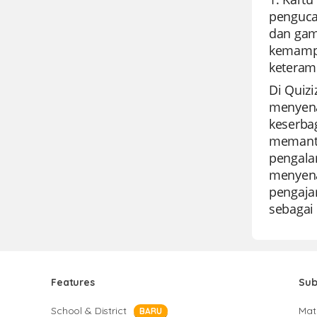
penguca
dan gam
kemampu
keteram
Di Quiz
menyena
keserba
memanta
pengalam
menyena
pengajar
sebagai 
Features
Sub
School & District
Mat
BARU