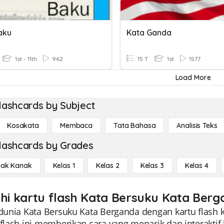
aku
Kata Ganda
1st - 11th
962
15 T
1st
1577
Load More
lashcards by Subject
Kosakata
Membaca
Tata Bahasa
Analisis Teks
lashcards by Grades
ak Kanak
Kelas 1
Kelas 2
Kelas 3
Kelas 4
ahi kartu flash Kata Bersuku Kata Berg
 dunia Kata Bersuku Kata Berganda dengan kartu flash
 flash ini memberikan cara yang menarik dan interakti