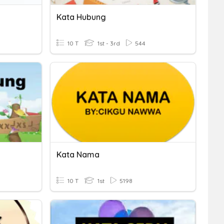
Kata Hubung
10 T
1st - 3rd
544
Kata Nama
10 T
1st
5198