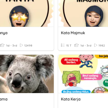
anya
Kata Majmuk
1st - 3rd
12498
15 T
1st - 3rd
1982
Nama
Kata Kerja