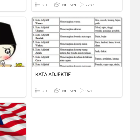
20 T
1st - 3rd
2293
KATA ADJEKTIF
20 T
1st - 3rd
1671