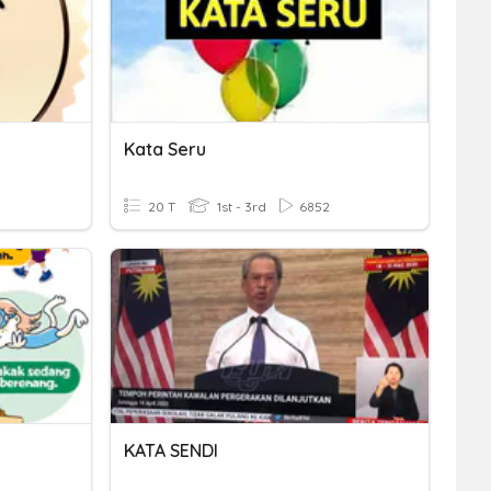
Kata Seru
20 T
1st - 3rd
6852
KATA SENDI