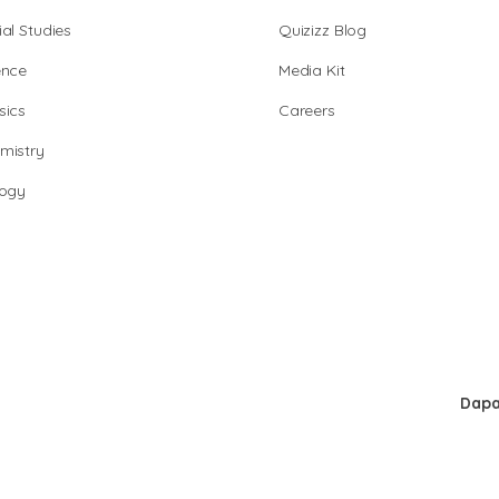
al Studies
Quizizz Blog
ence
Media Kit
sics
Careers
mistry
logy
Dapa