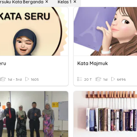
ersuku Kata Berganda
Kelas 1
eru
Kata Majmuk
1st - 3rd
1605
20 T
1st
6496