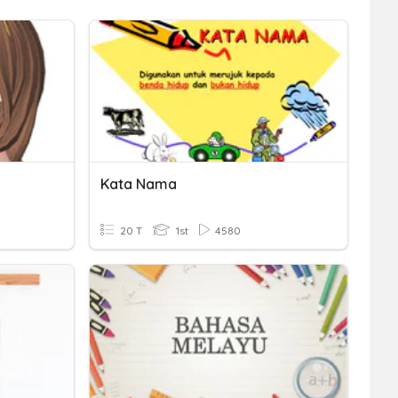
Kata Nama
20 T
1st
4580