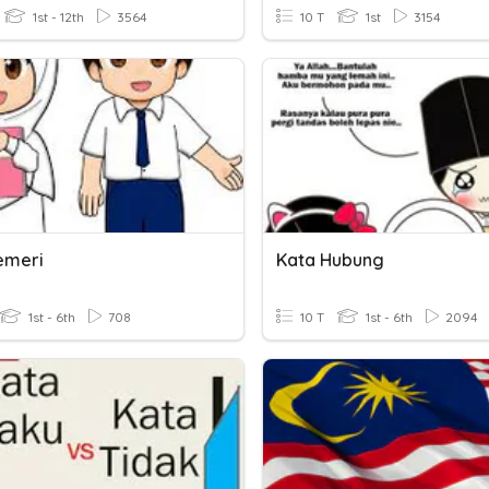
1st - 12th
3564
10 T
1st
3154
emeri
Kata Hubung
1st - 6th
708
10 T
1st - 6th
2094