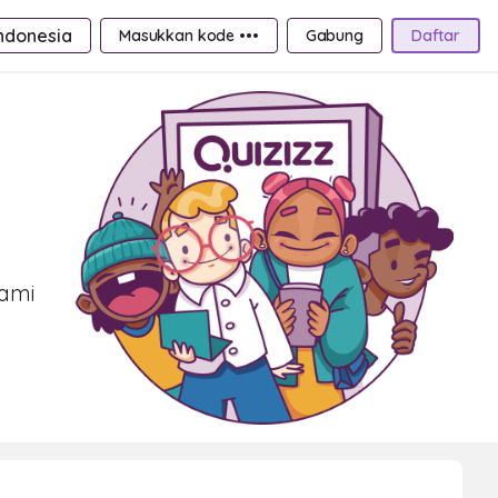
ndonesia
Masukkan kode •••
Gabung
Daftar
kami